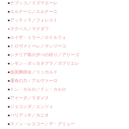
●
ナブッコ／イズマエーレ
●
エルナーニ／エルナーニ
●
アッティラ／フォレスト
●マクベス／マクダフ
●
ルイザ・ミラー／ロドルフォ
●
トロヴァトーレ／マンリーコ
●
シチリア島の夕べの祈り／アリーゴ
●
シモン・ボッカネグラ／ガブリエレ
●
仮面舞踏会／リッカルド
●
運命の力／アルヴァーロ
●
ドン・カルロ／ドン・カルロ
●
アイーダ／ラダメス
●
ジョコンダ／エンツォ
●
パリアッチ／カニオ
●
マノン・レスコー／デ・グリュー