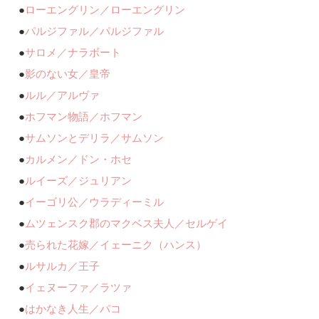
●
ローエングリン／ローエングリン
●
パルジファル／パルジファル
●
サロメ／ナラボート
●
影のない女／皇帝
●
ルル／アルヴァ
●
ホフマン物語／ホフマン
●
サムソンとデリラ／サムソン
●
カルメン／ドン・ホセ
●
ルイーズ／ジュリアン
●
イーゴリ公／ウラディーミル
●
ムツェンスク郡のマクベス夫人／セルゲイ
●
売られた花嫁／イェーニク（ハンス）
●
ルサルカ／王子
●
イェヌーファ／ラツァ
●
はかなき人生／パコ