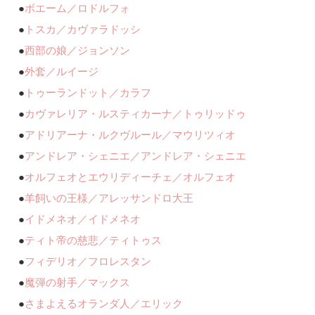
●
ボエーム／ロドルフォ
●
トスカ／カヴァラドッシ
●
西部の娘／ジョンソン
●
外套／ルイージ
●
トゥーランドット／カラフ
●
カヴァレリア・ルスティカーナ／トゥリッドゥ
●
アドリアーナ・ルクヴルール／マウリツィオ
●
アンドレア・シェニエ／アンドレア・シェニエ
●
オルフェオとエウリディーチェ／オルフェオ
●
羊飼いの王様／アレッサンドロ大王
●
イドメネオ／イドメネオ
●
ティト帝の慈悲／ティトゥス
●
フィデリオ／フロレスタン
●
魔弾の射手／マックス
●
さまよえるオランダ人／エリック