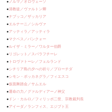
●
ノルマ／オロヴェーソ
●
清教徒／ヴァルトン卿
●
ナブッコ／ザッカリア
●
エルナーニ／シルヴァ
●
アッティラ／アッティラ
●
マクベス／バンクォー
●
ルイザ・ミラー／ワルター伯爵
●
リゴレット／スパラフチーレ
●
トロヴァトーレ／フェルランド
●
シチリア島の夕べの祈り／プローチダ
●
シモン・ボッカネグラ／フィエスコ
●
仮面舞踏会／サムエル
●
運命の力／グァルディアーノ神父
●
ドン・カルロ／フィリッポ二世、宗教裁判長
●
アイーダ／ランフィス、エジプト王