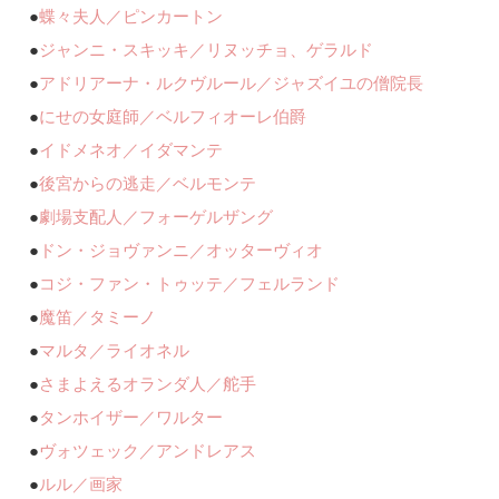
●
蝶々夫人／ピンカートン
●
ジャンニ・スキッキ／リヌッチョ、ゲラルド
●
アドリアーナ・ルクヴルール／ジャズイユの僧院長
●
にせの女庭師／ベルフィオーレ伯爵
●
イドメネオ／イダマンテ
●
後宮からの逃走／ベルモンテ
●
劇場支配人／フォーゲルザング
●
ドン・ジョヴァンニ／オッターヴィオ
●
コジ・ファン・トゥッテ／フェルランド
●
魔笛／タミーノ
●
マルタ／ライオネル
●
さまよえるオランダ人／舵手
●
タンホイザー／ワルター
●
ヴォツェック／アンドレアス
●
ルル／画家