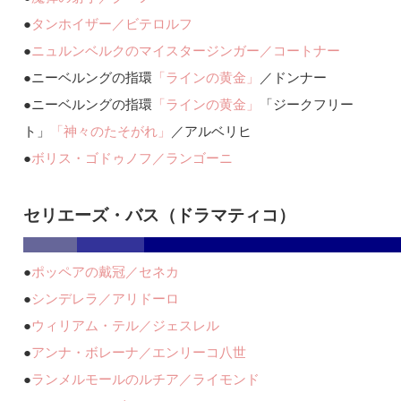
●
タンホイザー／ビテロルフ
●
ニュルンベルクのマイスタージンガー／コートナー
●
ニーベルングの指環
「ラインの黄金」
／ドンナー
●
ニーベルングの指環
「ラインの黄金」
「ジークフリー
ト」
「神々のたそがれ」
／アルベリヒ
●
ボリス・ゴドゥノフ／ランゴーニ
セリエーズ・バス（ドラマティコ）
●
ポッペアの戴冠／セネカ
●
シンデレラ／アリドーロ
●
ウィリアム・テル／ジェスレル
●
アンナ・ボレーナ／エンリーコ八世
●
ランメルモールのルチア／ライモンド