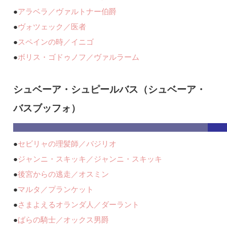
●
アラベラ／ヴァルトナー伯爵
●
ヴォツェック／医者
●
スペインの時／イニゴ
●
ボリス・ゴドゥノフ／ヴァルラーム
シュベーア・シュピールバス（シュベーア・
バスブッフォ）
●
セビリャの理髪師／バジリオ
●
ジャンニ・スキッキ／ジャンニ・スキッキ
●
後宮からの逃走／オスミン
●
マルタ／プランケット
●
さまよえるオランダ人／ダーラント
●
ばらの騎士／オックス男爵