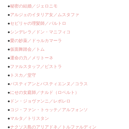
●
秘密の結婚／ジェロニモ
●
アルジェのイタリア女／ムスタファ
●
セビリャの理髪師／バルトロ
●
シンデレラ／ドン・マニフィコ
●
愛の妙薬／ドゥルカマーラ
●
仮面舞踏会／トム
●
運命の力／メリトーネ
●
ファルスタッフ／ピストラ
●
トスカ／堂守
●
バスティアンとバスティエンヌ／コラス
●
にせの女庭師／ナルド（ロベルト）
●
ドン・ジョヴァンニ／レポレロ
●
コジ・ファン・トゥッテ／アルフォンソ
●
マルタ／トリスタン
●
ナクソス島のアリアドネ／トルファルディン