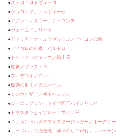
●
オテロ／ロドヴィーコ
●
ジョコンダ／アルヴィーゼ
●
マノン・レスコー／ジェロンテ
●
ボエーム／コリーネ
●
アドリアーナ・ルクヴルール／ブイヨン公爵
●
フィガロの結婚／バルトロ
●
ドン・ジョヴァンニ／騎士長
●
魔笛／ザラストロ
●
フィデリオ／ロッコ
●
魔弾の射手／カスパール
●
タンホイザー／領主ヘルマン
●
ローエングリン／ドイツ国王ハインリッヒ
●
トリスタンとイゾルデ／マルケ王
●
ニュルンベルクのマイスタージンガー／ポーグナー
●
ニーベルングの指環「神々のたそがれ」／ハーゲン