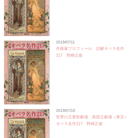
2019/07/11
作曲家プロフィール 詳解オペラ名作
217 野崎正俊
2019/07/10
世界の主要歌劇場 新国立劇場（東京）
オペラ名作217 野崎正俊