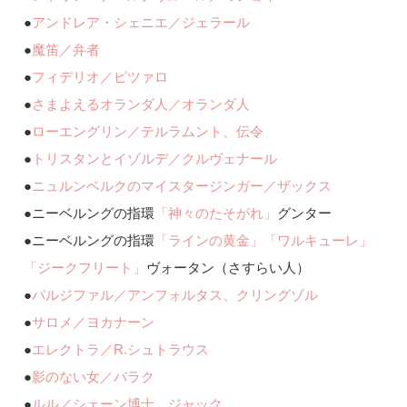
●
アンドレア・シェニエ／ジェラール
●
魔笛／弁者
●
フィデリオ／ピツァロ
●
さまよえるオランダ人／オランダ人
●
ローエングリン／テルラムント、伝令
●
トリスタンとイゾルデ／クルヴェナール
●
ニュルンベルクのマイスタージンガー／ザックス
●
ニーベルングの指環
「神々のたそがれ」
グンター
●
ニーベルングの指環
「ラインの黄金」
「ワルキューレ」
「ジークフリート」
ヴォータン（さすらい人）
●
パルジファル／アンフォルタス、クリングゾル
●
サロメ／ヨカナーン
●
エレクトラ／R.シュトラウス
●
影のない女／バラク
●
ルル／シェーン博士、ジャック