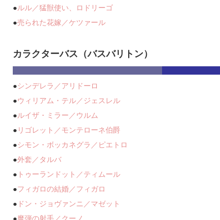
●
ルル／猛獣使い、ロドリーゴ
●
売られた花嫁／ケツァール
カラクターバス（バスバリトン）
●
シンデレラ／アリドーロ
●
ウィリアム・テル／ジェスレル
●
ルイザ・ミラー／ウルム
●
リゴレット／モンテローネ伯爵
●
シモン・ボッカネグラ／ピエトロ
●
外套／タルバ
●
トゥーランドット／ティムール
●
フィガロの結婚／フィガロ
●
ドン・ジョヴァンニ／マゼット
●
魔弾の射手／クーノ