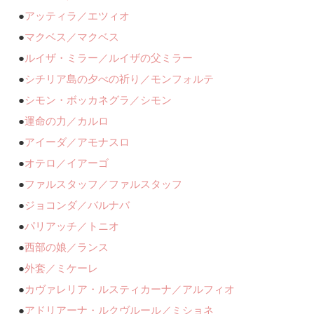
●
アッティラ／エツィオ
●
マクベス／マクベス
●
ルイザ・ミラー／ルイザの父ミラー
●
シチリア島の夕べの祈り／モンフォルテ
●
シモン・ボッカネグラ／シモン
●
運命の力／カルロ
●
アイーダ／アモナスロ
●
オテロ／イアーゴ
●
ファルスタッフ／ファルスタッフ
●
ジョコンダ／バルナバ
●
パリアッチ／トニオ
●
西部の娘／ランス
●
外套／ミケーレ
●
カヴァレリア・ルスティカーナ／アルフィオ
●
アドリアーナ・ルクヴルール／ミショネ