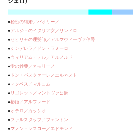
ジェロ）
●
秘密の結婚／パオリーノ
●
アルジェのイタリア女／リンドロ
●
セビリャの理髪師／アルマヴィーヴァ伯爵
●
シンデレラ／ドン・ラミーロ
●
ウィリアム・テル／アルノルド
●
愛の妙薬／ネモリーノ
●
ドン・パスクァーレ／エルネスト
●
マクベス／マルコム
●
リゴレット／マントヴァ公爵
●
椿姫／アルフレード
●
オテロ／カッシオ
●
ファルスタッフ／フェントン
●
マノン・レスコー／エドモンド