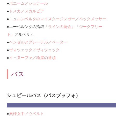
●
ボエーム／ショナール
●
トスカ／スカルピア
●
ニュルンベルクのマイスタージンガー／ベックメッサー
●
ニーベルングの指環
「ラインの黄金」
「ジークフリー
ト」
アルベリヒ
●
ヘンゼルとグレーテル／ペーター
●
ヴォツェック／ヴォツェック
●
イェヌーファ／粉屋の番頭
バス
シュピールバス（バスブッフォ）
●
奥様女中／ウベルト