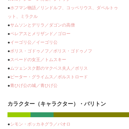
●
ホフマン物語／リンドルフ、コッペリウス、ダペルトゥ
ット、ミラクル
●
サムソンとデリラ／ダゴンの高僧
●
ペレアスとメリザンド／ゴロー
●
イーゴリ公／イーゴリ公
●
ボリス・ゴドゥノフ／ボリス・ゴドゥノフ
●
スペードの女王／トムスキー
●
ムツェンスク郡のマクベス夫人／ボリス
●
ピーター・グライムス／ボルストロード
●
青ひげ公の城／青ひげ公
カラクター（キャラクター）・バリトン
●
シモン・ボッカネグラ／パオロ