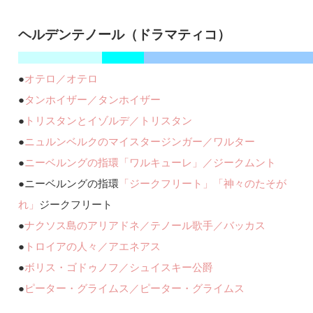
ヘルデンテノール（ドラマティコ）
●
オテロ／オテロ
●
タンホイザー／タンホイザー
●
トリスタンとイゾルデ／トリスタン
●
ニュルンベルクのマイスタージンガー／ワルター
●
ニーベルングの指環「ワルキューレ」／ジークムント
●ニーベルングの指環
「ジークフリート」
「神々のたそが
れ」
ジークフリート
●
ナクソス島のアリアドネ／テノール歌手／バッカス
●
トロイアの人々／アエネアス
●
ボリス・ゴドゥノフ／シュイスキー公爵
●
ピーター・グライムス／ピーター・グライムス