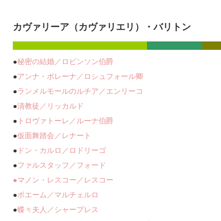
カヴァリーア（カヴァリエリ）・バリトン
●
秘密の結婚／ロビンソン伯爵
●
アンナ・ボレーナ／ロシュフォール卿
●
ランメルモールのルチア／エンリーコ
●
清教徒／リッカルド
●
トロヴァトーレ／ルーナ伯爵
●
仮面舞踏会／レナート
●
ドン・カルロ／ロドリーゴ
●
ファルスタッフ／フォード
●
マノン・レスコー／レスコー
●
ボエーム／マルチェルロ
●
蝶々夫人／シャープレス