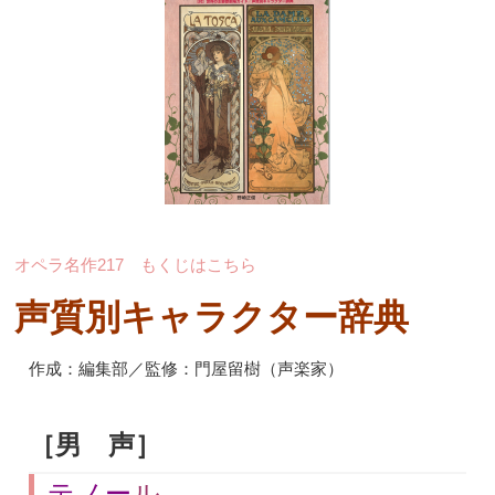
オペラ名作217 もくじはこちら
声質別キャラクター辞典
作成：編集部／監修：門屋留樹（声楽家）
［男 声］
テノー
ル