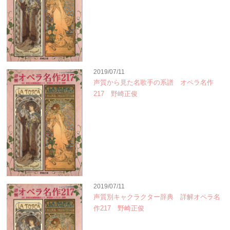
2019/07/11
声質から見た名歌手の系譜 オペラ名作
217 野崎正俊
2019/07/11
声質別キャクラクター辞典 詳解オペラ名
作217 野崎正俊