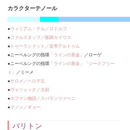
カラクターテノール
●
ウィリアム・テル／ロドルフ
●
ファルスタッフ／医師カイウス
●
トゥーランドット／皇帝アルトゥム
●ニーベルングの指環
「ラインの黄金」
／ローゲ
●ニーベルングの指環
「ラインの黄金」
「ジークフリー
ト」
／ミーメ
●
サロメ／ヘロデ王
●
ヴォツェック／大尉
●
ホフマン物語／スパランツァーニ
●
マノン／ギョー
バリトン