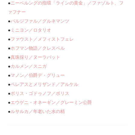
●
ニーベルングの指環「ラインの黄金」／ファゾルト、フ
ァフナー
●
パルジファル／グルネマンツ
●
ミニヨン／ロタリオ
●
ファウスト／メフィストフェレ
●
ホフマン物語／クレスペル
●
真珠採り／ヌーラバット
●
カルメン／スニガ
●
マノン／伯爵デ・グリュー
●
ペレアスとメリザンド／アルケル
●
ボリス・ゴドゥノフ／ボリス
●
エウゲニ・オネーギン／グレーミン公爵
●
ルサルカ／年老いた水の精