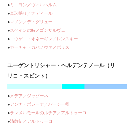
●
ミニヨン／ヴィルヘルム
●
真珠採り／ナディール
●
マノン／デ・グリュー
●
スペインの時／ゴンサルヴェ
●
エウゲニ・オネーギン／レンスキー
●
カーチャ・カバノヴァ／ボリス
ユーゲントリシャー・ヘルデンテノール（リ
リコ・スピント）
●
メデア／ジャゾーネ
●
アンナ・ボレーナ／パーシー卿
●
ランメルモールのルチア／アルトゥーロ
●
清教徒／アルトゥーロ