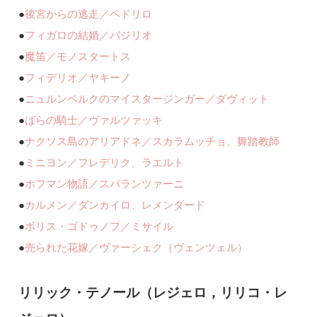
●
後宮からの逃走／ペドリロ
●
フィガロの結婚／バジリオ
●
魔笛／モノスタートス
●
フィデリオ／ヤキーノ
●
ニュルンベルクのマイスタージンガー／ダヴィット
●
ばらの騎士／ヴァルツァッキ
●
ナクソス島のアリアドネ／スカラムッチョ、舞踏教師
●
ミニヨン／フレデリク、ラエルト
●
ホフマン物語／スパランツァーニ
●
カルメン／ダンカイロ、レメンダード
●
ボリス・ゴドゥノフ／ミサイル
●
売られた花嫁／ヴァーシェク（ヴェンツェル）
リリック・テノール（レジェロ，リリコ・レ