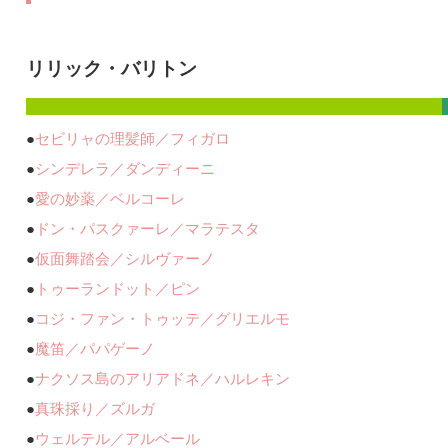
リリック・バリトン
●
セビリャの理髪師／フィガロ
●
シンデレラ／ダンディーニ
●
愛の妙薬／ベルコーレ
●
ドン・パスクァーレ／マラテスタ
●
仮面舞踏会／シルヴァーノ
●
トゥーランドット／ピン
●
コジ・ファン・トゥッテ／グリエルモ
●
魔笛／パパゲーノ
●
ナクソス島のアリアドネ／ハルレキン
●
真珠採り／ズルガ
●
ウェルテル／アルベール