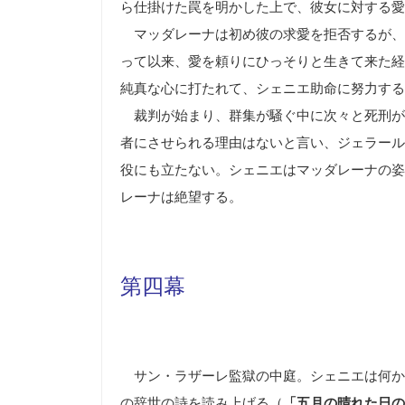
ら仕掛けた罠を明かした上で、彼女に対する愛
マッダレーナは初め彼の求愛を拒否するが、
って以来、愛を頼りにひっそりと生きて来た経
純真な心に打たれて、シェニエ助命に努力する
裁判が始まり、群集が騒ぐ中に次々と死刑が
者にさせられる理由はないと言い、ジェラール
役にも立たない。シェニエはマッダレーナの姿
レーナは絶望する。
第四幕
サン・ラザーレ監獄の中庭。シェニエは何か
の辞世の詩を読み上げる（
「五月の晴れた日の