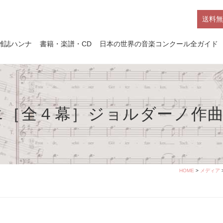
送料無
雑誌ハンナ
書籍・楽譜・CD
日本の世界の音楽コンクール全ガイド
エ［全４幕］ジョルダーノ作
HOME
>
メディア