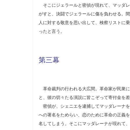
そこにジェラールと密偵が現れて、マッダレ
がすと、決闘でジェラールに傷を負わせる。間
人に対する敬意を思い出して、検察リストに乗
ったと言う。
第三幕
革命裁判の行われる大広間。革命家が民衆に
と、彼の切々たる演説に皆こぞって寄付金を差
密偵が、シェニエを逮捕してマッダレーナを
への署名をためらい、恋のために革命の正義を
名してしまう。そこにマッダレーナが現れて、