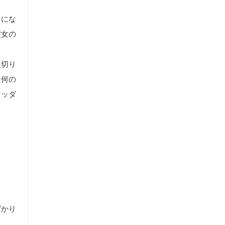
りにな
彼女の
裏切り
は何の
マッダ
ばかり