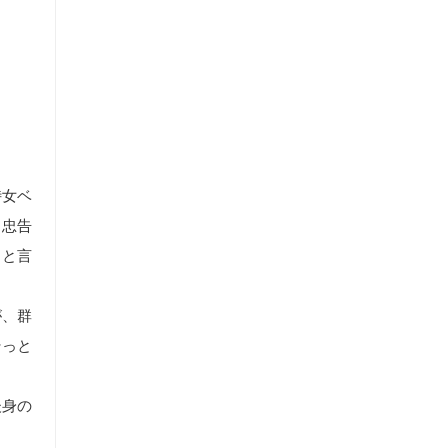
侍女ベ
う忠告
ると言
が、群
そっと
後身の