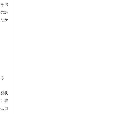
女を逃
での詩
らなか
なる
告発状
いに署
ルは自