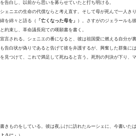
を告白し、以前から思いを募らせていたと打ち明ける。
シェニエの生命の代償ならと考え直す。そして母が死んで一人き
緯を綿々と語る（
「亡くなった母を」
）。さすがのジェラールも
と約束し、革命議長宛ての嘆願書を書く。
宣言される。シェニエの番になると、彼は祖国愛に燃える自分が
も告白状が偽りであると告げて彼を弁護するが、興奮した群集に
を見つけて、これで満足して死ねると言う。死刑の判決が下り、
書きものをしている。彼は夜ふけに訪れたルーシェに、今書いた
ように」
）。