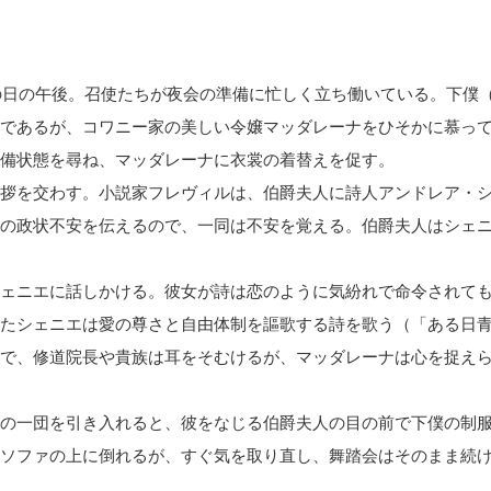
の日の午後。召使たちが夜会の準備に忙しく立ち働いている。下僕
であるが、コワニー家の美しい令嬢マッダレーナをひそかに慕っ
備状態を尋ね、マッダレーナに衣裳の着替えを促す。
拶を交わす。小説家フレヴィルは、伯爵夫人に詩人アンドレア・
の政状不安を伝えるので、一同は不安を覚える。伯爵夫人はシェ
ェニエに話しかける。彼女が詩は恋のように気紛れで命令されて
たシェニエは愛の尊さと自由体制を謳歌する詩を歌う（「ある日
で、修道院長や貴族は耳をそむけるが、マッダレーナは心を捉え
の一団を引き入れると、彼をなじる伯爵夫人の目の前で下僕の制
ソファの上に倒れるが、すぐ気を取り直し、舞踏会はそのまま続