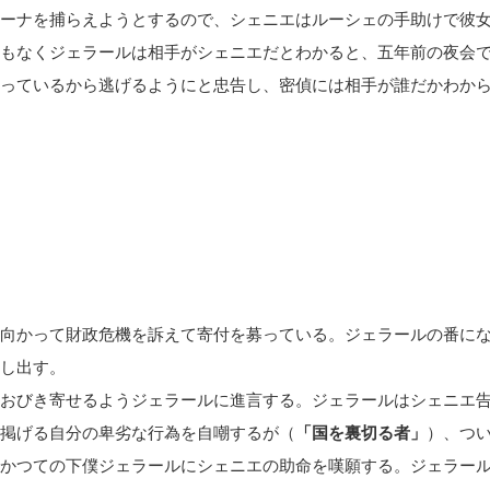
ーナを捕らえようとするので、シェニエはルーシェの手助けで彼
もなくジェラールは相手がシェニエだとわかると、五年前の夜会
っているから逃げるようにと忠告し、密偵には相手が誰だかわか
向かって財政危機を訴えて寄付を募っている。ジェラールの番に
し出す。
おびき寄せるようジェラールに進言する。ジェラールはシェニエ
掲げる自分の卑劣な行為を自嘲するが（
「国を裏切る者」
）、つ
かつての下僕ジェラールにシェニエの助命を嘆願する。ジェラー