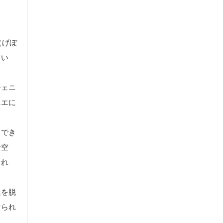
（げぼ
てい
シェニ
ニエに
もでき
青空
られ
服を脱
けられ