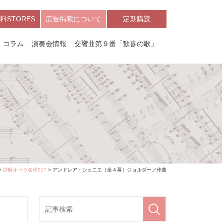
料STORES
広告掲載について
定期購読
コラム
演奏会情報
交響曲第９番「歓喜の歌」
曲
>
詳解オペラ名作217
> アンドレア・シェニエ［全４幕］ジョルダーノ作曲