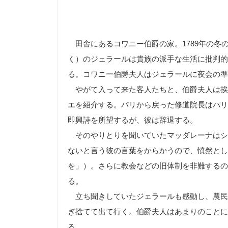
田舎にあるコワニー伯爵の家。1789年の冬
く）のジェラールは貴族の派手な生活に批判的
る。コワニー伯爵夫人はジェラールに夜会の準
やがて入って来た客人たちと、伯爵夫人は挨
エを紹介する。パリから戻った修道院長はパリ
即興詩を所望するが、彼は辞退する。
そのやりとりを聞いていたマッダレーナはシ
ないと言う彼の言葉をからかうので、憤然とし
を」）。さらに教会などの旧体制を非難するの
る。
立ち聞きしていたジェラールも感動し、農民
ぎ捨てて出て行く。伯爵夫人はあまりのことに
る。