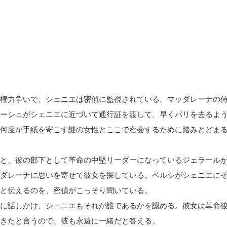
権力争いで、シェニエは密偵に監視されている。マッダレーナの
ーシェがシェニエに近づいて通行証を渡して、早くパリを去るよ
何度か手紙を寄こす謎の女性とここで密会するために踏みとどま
と、彼の部下として革命の中堅リーダーになっているジェラール
ダレーナに思いを寄せて彼女を探している。ベルシがシェニエに
と伝えるのを、密偵がこっそり聞いている。
に話しかけ、シェニエもそれが誰であるかを認める。彼女は革命
きたと言うので、彼も永遠に一緒だと答える。