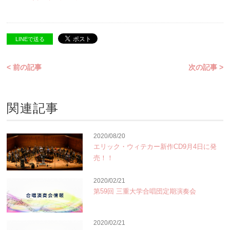
LINEで送る
< 前の記事
次の記事 >
関連記事
2020/08/20
エリック・ウィテカー新作CD9月4日に発
売！！
2020/02/21
第59回 三重大学合唱団定期演奏会
2020/02/21