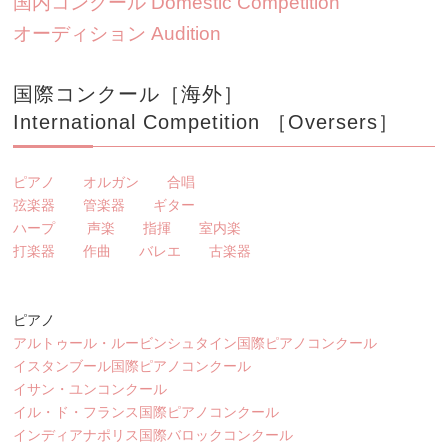
国内コンクール Domestic Competition
オーディション Audition
国際コンクール［海外］
International Competition ［Oversers］
ピアノ
オルガン
合唱
弦楽器
管楽器
ギター
ハープ
声楽
指揮
室内楽
打楽器
作曲
バレエ
古楽器
ピアノ
アルトゥール・ルービンシュタイン国際ピアノコンクール
イスタンブール国際ピアノコンクール
イサン・ユンコンクール
イル・ド・フランス国際ピアノコンクール
インディアナポリス国際バロックコンクール