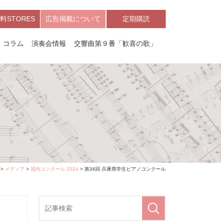
料STORES
広告掲載について
定期購読
コラム
演奏会情報
交響曲第９番「歓喜の歌」
>
メディア
>
国内コンクール 2024
> 第34回 兵庫県学生ピアノコンクール