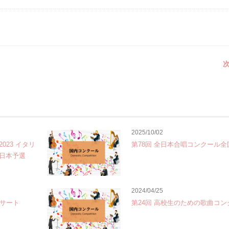
次
2025/10/02
023 イタリ
第78回 全日本合唱コンクール全
日本予選
2024/04/25
ンサート
第24回 高校生のための歌曲コン