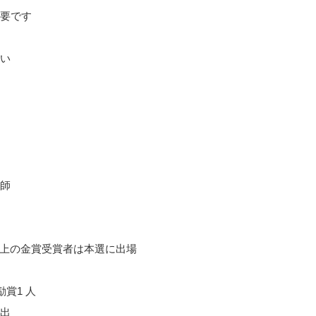
要です
い
師
以上の金賞受賞者は本選に出場
賞1 人
出