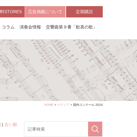
料STORES
広告掲載について
定期購読
コラム
演奏会情報
交響曲第９番「歓喜の歌」
HOME
>
メディア
> 国内コンクール 2024
 |
古い順