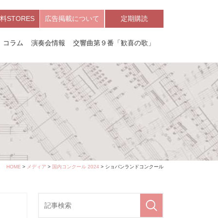
料STORES
広告掲載について
定期購読
コラム
演奏会情報
交響曲第９番「歓喜の歌」
HOME
>
メディア
>
国内コンクール 2024
> ショパンランドコンクール