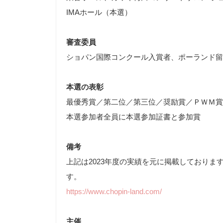
IMAホール（本選）
審査委員
ショパン国際コンクール入賞者、ポーランド留
本選の表彰
最優秀賞／第二位／第三位／奨励賞／ＰＷＭ賞
本選参加者全員に本選参加証書と参加賞
備考
上記は2023年度の実績を元に掲載しておりま
す。
https://www.chopin-land.com/
主催