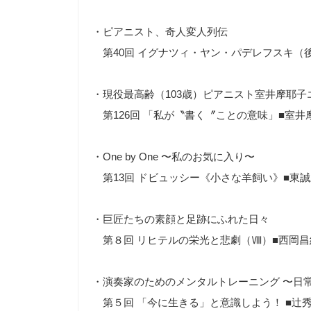
・ピアニスト、奇人変人列伝
第
40
回 イグナツィ・ヤン・パデレフスキ（
・現役最高齢（
103
歳）ピアニスト室井摩耶子
第
126
回 「私が〝書く〞ことの意味」■室井
・One by One
〜私のお気に入り〜
第
13
回 ドビュッシー《小さな羊飼い》
■
東誠
・巨匠たちの素顔と足跡にふれた日々
第８回 リヒテルの栄光と悲劇（
Ⅷ
）
■
西岡昌
・演奏家のためのメンタルトレーニング 〜日
第５回 「今に生きる」と意識しよう！
■
辻