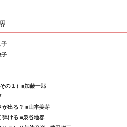
界
久子
敏子
（その１）■加藤一郎
芽
が出る？ ■山本美芽
弾ける ■泉谷地春