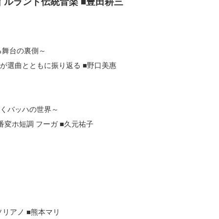
ルランド伝統音楽 ■豊田耕三
る舞台の裏側～
が選曲とともに振り返る
■
野口美惠
くバッハの世界～
番変ホ短調 フーガ
■
久元祐子
ソリアノ
■
熊本マリ