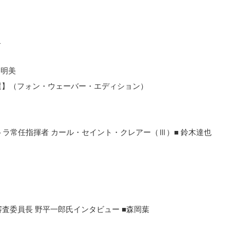
史
明美
選】（フォン・ウェーバー・エディション）
トラ常任指揮者 カール・セイント・クレアー（
Ⅲ
）
■
鈴木達也
査委員長 野平一郎氏インタビュー ■森岡葉