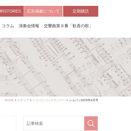
料STORES
広告掲載について
定期購読
コラム
演奏会情報
交響曲第９番「歓喜の歌」
HOME
>
メディア
>
ショパン バックナンバー
> ショパン2025年4月号