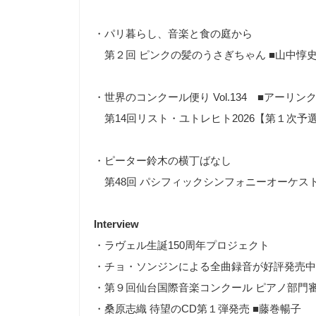
・パリ暮らし、音楽と食の庭から
第２回 ピンクの髪のうさぎちゃん
■
山中惇
・世界のコンクール便り
Vol.134
■アーリンク
第
14
回リスト・ユトレヒト
2026
【第１次予
・ピーター鈴木の横丁ばなし
第
48
回 パシフィックシンフォニーオーケス
Interview
・ラヴェル生誕150周年プロジェクト
・チョ・ソンジンによる全曲録音が好評発売中
・第９回仙台国際音楽コンクール ピアノ部門審
・桑原志織 待望のCD第１弾発売 ■藤巻暢子