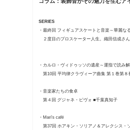
コラム：装飾音がその魅力を生むアイ
SERIES
・最終回 フィギュアスケートと音楽～華麗な
２度目のプロスケーター人生。織田信成さん
・カルロ・ヴィドゥッソの遺産～運指で読み解
第
10
回 平均律クラヴィーア曲集 第１巻第８
・音楽家たちの食卓
第４回 グジャネ・ピヴォ
■
千葉真知子
・Mari's café
第
37
回 ホアキン・ソリアノ＆アレクシス・