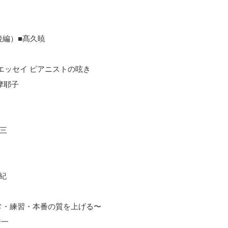
後編）
■
髙久暁
エッセイ ピアニストの呟き
摩耶子
三
紀
常・練習・本番の質を上げる〜
秀一