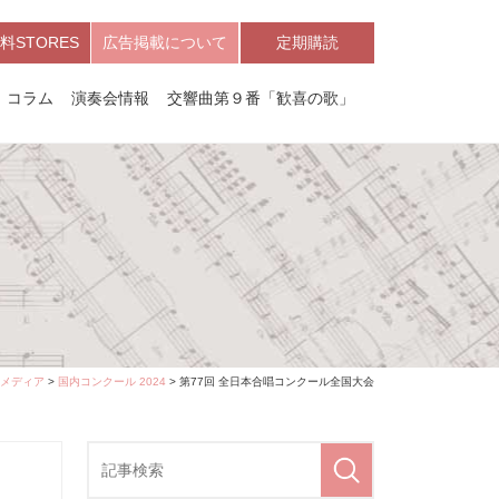
料STORES
広告掲載について
定期購読
コラム
演奏会情報
交響曲第９番「歓喜の歌」
メディア
>
国内コンクール 2024
> 第77回 全日本合唱コンクール全国大会