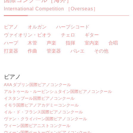
国際コンクール［海外］
International Competition ［Overseas］
ピアノ
オルガン
ハープシコード
ヴァイオリン・ビオラ
チェロ
ギター
ハープ
木管
声楽
指揮
室内楽
合唱
打楽器
作曲
管楽器
バレエ
その他
ピアノ
AXA ダブリン国際ピアノコンクール
アルトゥール・ルービンシュタイン国際ピアノコンクール
イスタンブール国際ピアノコンクール
イモラ国際ピアノアカデミーコンクール
イル・ド・フランス国際ピアノコンクール
ヴァン・クライバーン国際ピアノコンクール
ウィーン国際ピアニストコンクール
ウィーン国際ベートーヴェンピアノコンクール