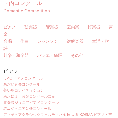
国内コンクール
Domestic Competition
ピアノ
弦楽器
管楽器
室内楽
打楽器
声
楽
合唱
作曲
シャンソン
鍵盤楽器
童謡・歌・
詩
邦楽・和楽器
バレエ・舞踊
その他
ピアノ
IJMC ピアノコンクール
あおい音楽コンクール
蒼い鳥コンペティション
あおによし音楽コンクール奈良
青森県ジュニアピアノコンクール
赤坂ジュニア音楽コンクール
アマチュアクラシックフェスティバル in 大阪 KOSMA ピアノ・声