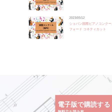
2023/05/12
ショパン国際ピアノコンクー
フォード コネティカット
電子版で購読する
無料立ち読み有