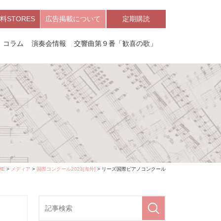
料STORES
広告掲載について
定期購読
コラム
演奏会情報
交響曲第９番「歓喜の歌」
ME
>
メディア
>
国際コンクール2023[海外]
> リーズ国際ピアノコンクール