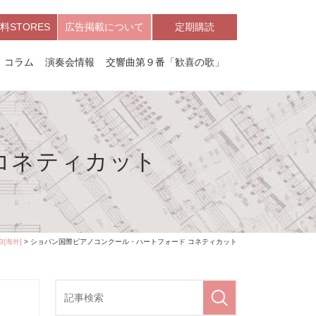
料STORES
広告掲載について
定期購読
コラム
演奏会情報
交響曲第９番「歓喜の歌」
コネティカット
[海外]
> ショパン国際ピアノコンクール・ハートフォード コネティカット