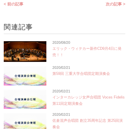
< 前の記事
次の記事 >
関連記事
2020/08/20
エリック・ウィテカー新作CD9月4日に発
売！！
2020/02/21
第59回 三重大学合唱団定期演奏会
2020/02/21
インターカレッジ女声合唱団 Voces Fidelis
第11回定期演奏会
2020/02/21
佐倉混声合唱団 創立35周年記念 第25回演
奏会