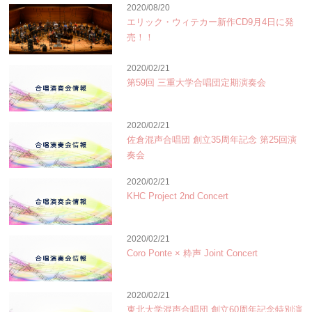
2020/08/20
エリック・ウィテカー新作CD9月4日に発
売！！
2020/02/21
第59回 三重大学合唱団定期演奏会
2020/02/21
佐倉混声合唱団 創立35周年記念 第25回演
奏会
2020/02/21
KHC Project 2nd Concert
2020/02/21
Coro Ponte × 粋声 Joint Concert
2020/02/21
東北大学混声合唱団 創立60周年記念特別演