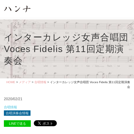
インターカレッジ女声合唱団
Voces Fidelis 第11回定期演
奏会
HOME
>
メディア
>
合唱情報
> インターカレッジ女声合唱団 Voces Fidelis 第11回定期演奏
会
2020/02/21
合唱情報
合唱演奏会情報
LINEで送る