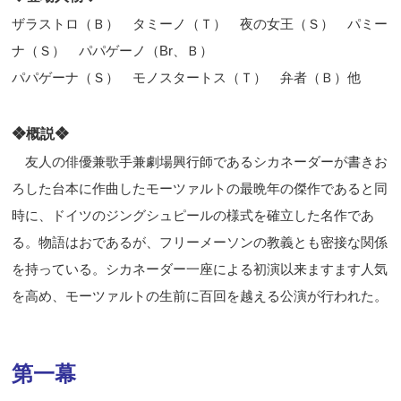
ザラストロ（Ｂ） タミーノ（Ｔ） 夜の女王（Ｓ） パミー
ナ（Ｓ） パパゲーノ（
Br
、Ｂ）
パパゲーナ（Ｓ） モノスタートス（Ｔ） 弁者（Ｂ）他
❖概説❖
友人の俳優兼歌手兼劇場興行師であるシカネーダーが書きお
ろした台本に作曲したモーツァルトの最晩年の傑作であると同
時に、ドイツのジングシュピールの様式を確立した名作であ
る。物語はおであるが、フリーメーソンの教義とも密接な関係
を持っている。シカネーダー一座による初演以来ますます人気
を高め、モーツァルトの生前に百回を越える公演が行われた。
第一幕