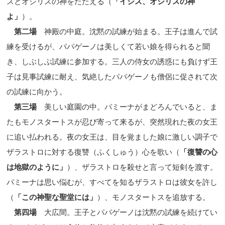
スとオシリスの神をたたえる（
「イシス、オシリスの神
よ」
）。
第二場
神殿の中庭。沈黙の試練が始まる。王子は進んで試
練を受けるが、パパゲーノは美しくて若い娘を得られると聞
き、しぶしぶ試練に参加する。三人の侍女の誘惑にも負けず王
子は見事試練に耐え、気絶したパパゲーノも僧侶に促されて次
の試練に向かう。
第三場
美しい庭園の中。パミーナがまどろんでいると、ま
たもモノスタートスが忍び寄って来るが、突然現れた夜の女王
に追い払われる。夜の女王は、目を覚ました娘に激しい調子で
ザラストロに対する復讐（ふくしゅう）心を歌い（
「復讐の心
は地獄のように」
）、ザラストロを殺せと言って短剣を渡す。
パミーナは思い悩むが、すべてを知るザラストロは彼女を許し
（
「この神聖な聖堂には」
）、モノスタートスを追放する。
第四場
大広間。王子とパパゲーノは沈黙の試練を続けてい