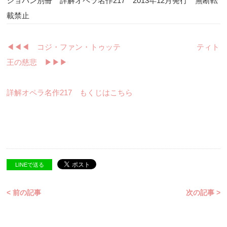
ショパン別冊 詳解オペラ名作217 2013年12月発行 無断転
載禁止
◀︎◀︎◀︎ コジ・ファン・トゥッテ
ティト
王の慈悲 ▶︎▶︎▶︎
詳解オペラ名作217 もくじはこちら
LINEで送る
< 前の記事
次の記事 >