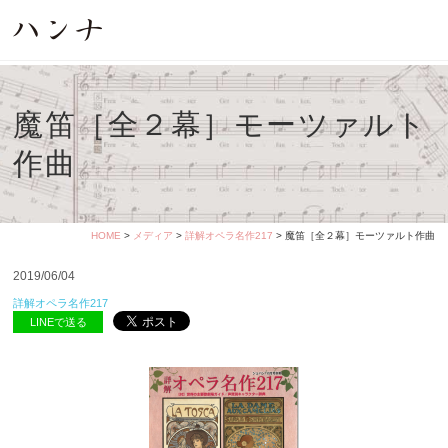
魔笛［全２幕］モーツァルト
作曲
HOME
>
メディア
>
詳解オペラ名作217
> 魔笛［全２幕］モーツァルト作曲
2019/06/04
詳解オペラ名作217
LINEで送る