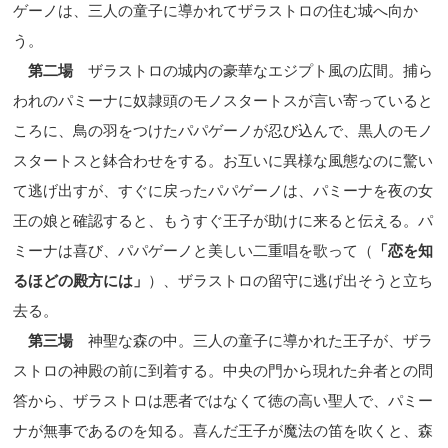
ゲーノは、三人
の童子に導かれてザラストロの住む城へ向か
う。
第二場
ザラストロの城内の豪華なエジプト風の広間。捕ら
われのパミーナに奴隷頭のモノスタートスが言い寄っていると
ころに、鳥の羽をつけたパパゲーノが忍び込んで、黒人のモノ
スタートスと鉢合わせをする。お互いに異様な風態なのに驚い
て逃げ出すが、すぐに戻ったパパゲーノは、パミーナを夜の女
王の娘と確認すると、もうすぐ王子が助けに来ると伝える。パ
ミーナは喜び、パパゲーノと美しい二重唱を歌って（
「恋を知
るほどの殿方には」
）、ザラストロの留守に逃げ出そうと立ち
去る。
第三場
神聖な森の中。三人の童子に導かれた王子が、ザラ
ストロの神殿の前に到着する。中央の門から現れた弁者との問
答から、ザラストロは悪者ではなくて徳の高い聖人で、パミー
ナが無事であるのを知る。喜んだ王子が魔法の笛を吹くと、森