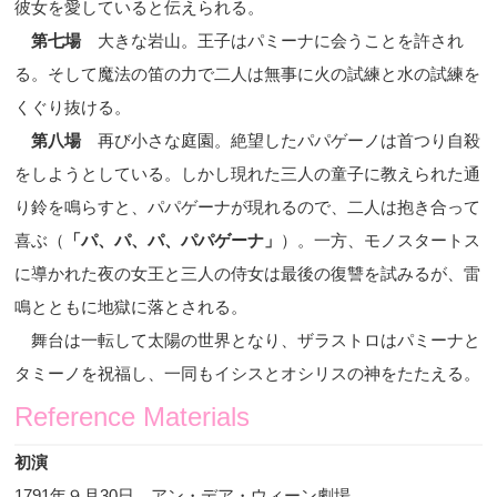
彼女を愛していると伝えられる。
第七場
大きな岩山。王子はパミーナに会
うことを許され
る。そして魔法の笛の力で二人は無事に火の試練と水の試練を
くぐり抜ける。
第八場
再び小さな庭園。絶望したパパゲーノは首つり自殺
をしようとしている。しかし現れた三人の童子に教えられた通
り鈴を鳴らすと、パパゲーナが現れるので、二人は抱き合って
喜ぶ（
「パ、パ、パ、パパゲーナ」
）。一方、モノスタートス
に導かれた夜の女王と三人の侍女は最後の復讐を試みるが、雷
鳴とともに地獄に落とされる。
舞台は一転して太陽の世界となり、ザラストロはパミーナと
タミーノを祝福
し、一同もイシスとオシリスの神をたたえる。
Reference Materials
初演
1791
年９月
30
日 アン・デア・ウィーン劇場