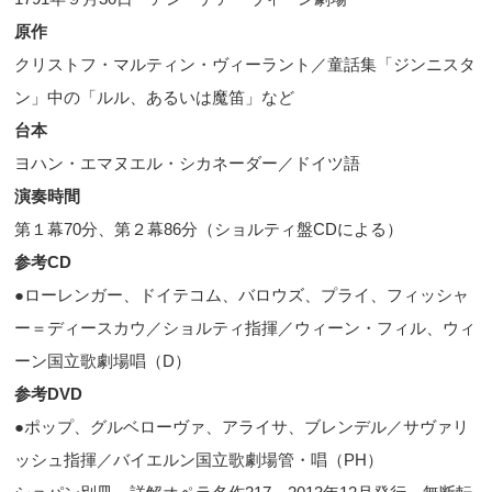
原作
クリストフ・マルティン・ヴィーラント／童話集「ジンニスタ
ン」中の「ルル、あるいは魔笛」など
台本
ヨハン・エマヌエル・シカネーダー／ドイツ語
演奏時間
第１幕
70
分、第２幕
86
分（ショルティ盤
CD
による）
参考
CD
●ローレンガー、ドイテコム、バロウズ、プライ、フィッシャ
ー＝ディースカウ／ショルティ指揮／ウィーン・フィル、ウィ
ーン国立歌劇場唱（
D
）
参考
DVD
●ポップ、グルベローヴァ、アライサ、ブレンデル／サヴァリ
ッシュ指揮／バイエルン国立歌劇場管・唱（
PH
）