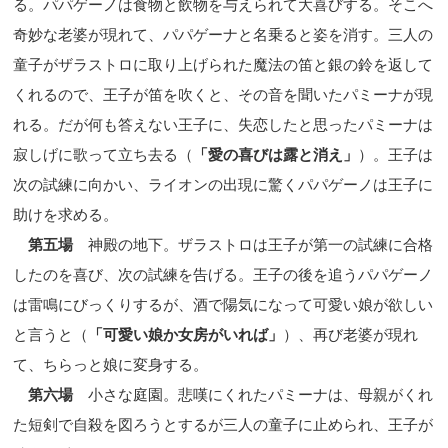
る。パパゲーノは食物と飲物を与えられて大喜びする。そこへ
奇妙な老婆が現れて、パパゲーナと名乗ると姿を消す。三人の
童子がザラストロに取り上げられた魔法の笛と銀の鈴を返して
くれるので、王子が笛を吹くと、その音を聞いたパミーナが現
れる。だが何も答えない王子に、失恋したと思ったパミーナは
寂しげに歌って立ち去る（
「愛の喜びは露と消え」
）。王子は
次の試練に向かい、ライオンの出現に驚くパパゲーノは王子に
助けを求める。
第五場
神殿の地下。ザラストロは王子が第一の試練に合格
したのを喜び、次の試練を告げる。王子の後を追うパパゲーノ
は雷鳴に
びっくりするが、酒で陽気になって可愛い娘が欲しい
と言うと（
「可愛い娘か女房がいれば」
）、再び老婆が現れ
て、ちらっと娘に変身する。
第六場
小さな庭園。悲嘆にくれたパミーナは、母親がくれ
た短剣で自殺を図ろうとするが三人の童子に止められ、王子が