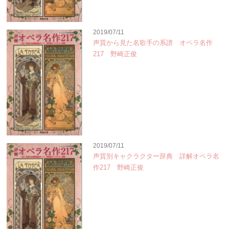
2019/07/11
声質から見た名歌手の系譜 オペラ名作
217 野崎正俊
2019/07/11
声質別キャクラクター辞典 詳解オペラ名
作217 野崎正俊