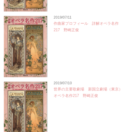
2019/07/11
作曲家プロフィール 詳解オペラ名作
217 野崎正俊
2019/07/10
世界の主要歌劇場 新国立劇場（東京）
オペラ名作217 野崎正俊