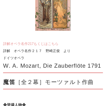
詳解オペラ名作217もくじはこちら
詳解 オペラ名作２１７ 野崎正俊 より
ドイツオペラ
W. A. Mozart, Die Zauberflöte 1791
魔笛
［全２幕］モーツァルト作曲
❖登場人物❖