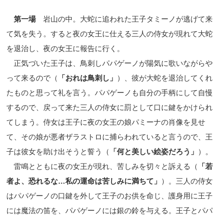
第一場
岩山の中。大蛇に追われた王子タミーノが逃げて来
て気を失う。すると夜の女王に仕える三人の侍女が現れて大蛇
を退治し、夜の女王に報告に行く。
正気づいた王子は、鳥刺しパパゲーノが陽気に歌いながらや
って来るので（
「おれは鳥刺し」
）、彼が大蛇を退治してくれ
たものと思って礼を言う。パパゲーノも自分の手柄にして自慢
するので、戻って来た三人の侍女に罰として口に鍵をかけられ
てしまう。侍女は王子に夜の女王の娘パミーナの肖像を見せ
て、その娘が悪者ザラストロに捕らわれていると言うので、王
子は彼女を助け出そうと誓う（
「何と美しい絵姿だろう」
）。
雷鳴とともに夜の女王が現れ、苦しみを切々と訴える（
「若
者よ、恐れるな
…
私の運命は苦しみに満ちて」
）。三人の侍女
はパパゲーノの口鍵を外して王子のお供を命じ、護身用に王子
には魔法の笛を、パパゲーノには銀の鈴を与える。王子とパパ