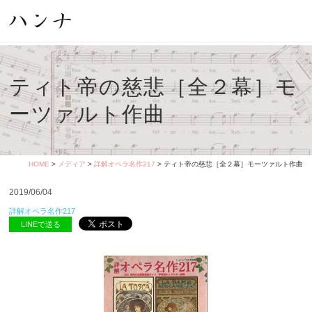
ティト帝の慈悲［全２幕］モ
ーツァルト作曲
HOME
>
メディア
>
詳解オペラ名作217
> ティト帝の慈悲［全２幕］モーツァルト作曲
2019/06/04
詳解オペラ名作217
LINEで送る