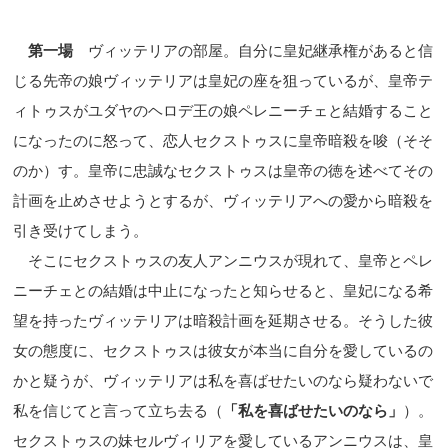
第一場
ヴィッテリアの部屋。自分に皇妃継承権があると信
じる先帝の娘ヴィッテリアは皇妃の座を狙っているが、皇帝テ
ィトゥスがユダヤのヘロデ王の娘ペレニーチェと結婚すること
になったのに怒って、恋人セクストゥスに皇帝暗殺を唆（そそ
のか）す。皇帝に忠誠なセクストゥスは皇帝の徳を述べてその
計画を止めさせようとするが、ヴィッテリアへの愛から暗殺を
引き受けてしまう。
そこにセクストゥスの友人アンニウスが現れて、皇帝とペレ
ニーチェとの結婚は中止になったと知らせると、皇妃になる希
望を持ったヴィッテリアは暗殺計画を延期させる。そうした彼
女の態度に、セクストゥスは彼女が本当に自分を愛しているの
かと疑うが、ヴィッテリアは私を喜ばせたいのなら疑わないで
私を信じてと言って立ち去る（
「私を喜ばせたいのなら」
）。
セクストゥスの妹セルヴィリアを愛しているアンニウスは、皇