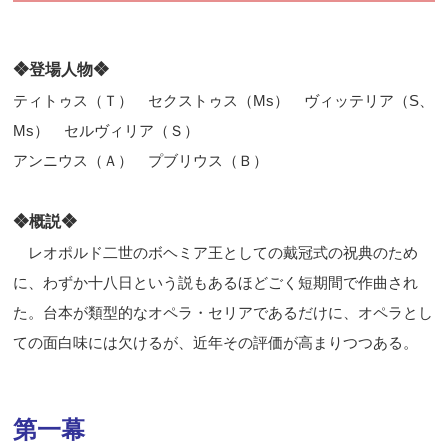
❖登場人物❖
ティトゥス（Ｔ） セクストゥス（
Ms
） ヴィッテリア（
S
、
Ms
） セルヴィリア（Ｓ）
アンニウス（Ａ） プブリウス（Ｂ）
❖
概説
❖
レオポルド二世のボヘミア王としての戴冠式の祝典のため
に、わずか十八日という説もあるほどごく短期間で作曲され
た。台本が類型的なオペラ・セリアであるだけに、オペラとし
ての面白味には欠けるが、近年その評価が高まりつつある。
第一幕