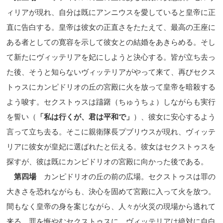
ィリアが現れ、自分は既にアンニウスを愛していると皇帝に正
直に告白する。皇帝は彼女の正直さをたたえて、最高の王座に
ある者としての寛容を示して彼女との結婚をあきらめる。そし
て新たにヴィッテリアを妃にしようと決心する。皆が立ち去っ
た後、そうと知らないヴィッテリアがやって来て、再びセクス
トゥスにカンピドリオの丘の宮殿に火を放って皇帝を暗殺する
よう唆す。セクストゥスは躊躇（ちゅうちょ）しながらも実行
を誓い（
「私は行くが、君は平和で」
）、彼女に安心するよう
言って立ち去る。そこに親衛隊長プブリウスが現れ、ヴィッテ
リアに彼女が皇妃に選ばれたと伝える。彼女はセクストゥスを
探すが、彼は既にカンピドリオの宮殿に向かった後である。
第四場
カンピドリオの丘の前の広場。セクストゥスは罪の
大きさを恐れながらも、決心を固めて宮殿に入って火を放つ。
間もなく皇帝の身を案じながら、人々が火災の現場から逃れて
来る。罪を悔やむセクストゥスに、ヴィッテリアは絶対に自白