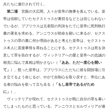
兵たちに連行されて行く。
第二場
宮殿の大広間。人々が皇帝の無事を喜んでいる。皇
帝は信頼していたセクストゥスが裏切るなどとは信じられない
でいるが、プブリウスは元老院の判決をたてに皇帝に死刑執行
書の署名を求める。アンニウスが助命を願いに来るが、セクス
トゥスの罪の裏に何か理由があると考えた皇帝は、セクストゥ
ス本人に直接事情を尋ねることにする。セクストゥスは死を決
意して罪を告白するが、ヴィッテリアへの愛と皇帝への忠誠の
相克に悩んで真相は明かさない（
「ああ、ただ一度心を開い
て」
）。怒った皇帝は、プブリウスにただちに彼を闘技場に引
き立てるよう命じるが、やがて自制心を取り戻すと、帝位にあ
る者の悩みを歌って立ち去る（
「もし皇帝であるがため
に」
）。
ヴィッテリアが現れて、セクストゥスが既に自分の罪を暴い
てしまったものと思っている。アンニウスとセルヴィリアが連