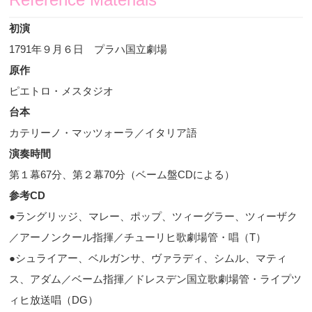
初演
1791
年９月６日 プラハ国立劇場
原作
ピエトロ・メスタジオ
台本
カテリーノ・マッツォーラ／イタリア語
演奏時間
第１幕
67
分、第２幕
70
分（ベーム盤
CD
による）
参考
CD
●ラングリッジ、マレー、ポップ、ツィーグラー、ツィーザク
／アーノンクール指揮／チューリヒ歌劇場管・唱（
T
）
●シュライアー、ベルガンサ、ヴァラディ、シムル、マティ
ス、アダム／ベーム指揮／ドレスデン国立歌劇場管・ライプツ
ィヒ放送唱（
DG
）