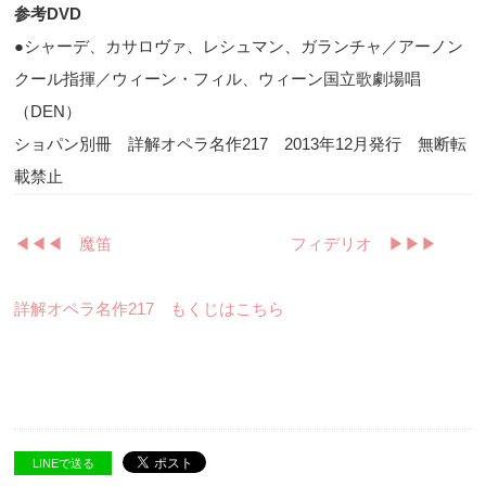
参考
DVD
●シャーデ、カサロヴァ、レシュマン、ガランチャ／アーノン
クール指揮／ウィーン・フィル、ウィーン国立歌劇場唱
（
DEN
）
ショパン別冊 詳解オペラ名作217 2013年12月発行 無断転
載禁止
◀︎◀︎◀︎ 魔笛
フィデリオ ▶︎▶︎▶︎
詳解オペラ名作217 もくじはこちら
LINEで送る