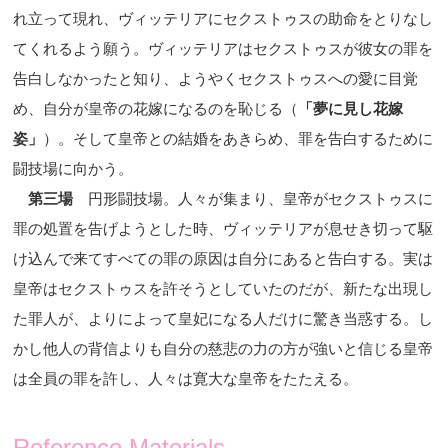
れ立って現れ、ヴィッテリアにセクストゥスの助命をとりなし
てくれるよう願う。ヴィッテリアはセクストゥスが彼女の罪を
告白しなかったと知り、ようやくセクストゥスへの愛に目覚
め、自分が皇帝の花嫁になるのを恥じる（
「夢に見し花嫁
姿」
）。そして皇帝との結婚をあきらめ、罪を告白するために
闘技場に向かう。
第三場
円形闘技場。人々が集まり、皇帝がセクストゥスに
罪の処置を告げようとした時、ヴィッテリアが息せき切って駆
け込んで来てすべての罪の原因は自分にあると告白する。実は
皇帝はセクストゥスを許そうとしていたのだが、新たな出現し
た罪人が、よりによって皇妃になる人だけに驚き当惑する。し
かし他人の背信よりも自分の慈悲の力の方が強いと信じる皇帝
は全員の罪を許し、人々は寛大な皇帝をたたえる。
Reference Materials