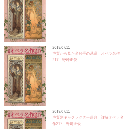
2019/07/11
声質から見た名歌手の系譜 オペラ名作
217 野崎正俊
2019/07/11
声質別キャクラクター辞典 詳解オペラ名
作217 野崎正俊