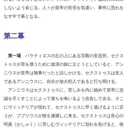
しないよう命じる。人々が皇帝の安否を気遣い、事件に恐れを
なす中で幕となる。
第二幕
第一場
パラティヌスの丘の上にある宮殿の安息所。セクス
トゥスが罪を償うために放浪の旅に立とうとしていると、アン
ニウスが皇帝は無事だったと話しかける。セクストゥスは友人
であるアンニウスに、自分が放火犯人であると打ち明ける。
アンニウスはセクストゥスに、苦しみを内に秘めて皇帝に忠
誠を尽くすことによって過ちを悔いるよう忠告して去る。そこ
にヴィッテリアが現れて、セクストゥスに早く逃げるように言
うが、プブリウスが彼を逮捕しに来る。セクストゥスは良心の
呵責（かしゃく）に苦しむヴィッテリアに別れを告げると、衛