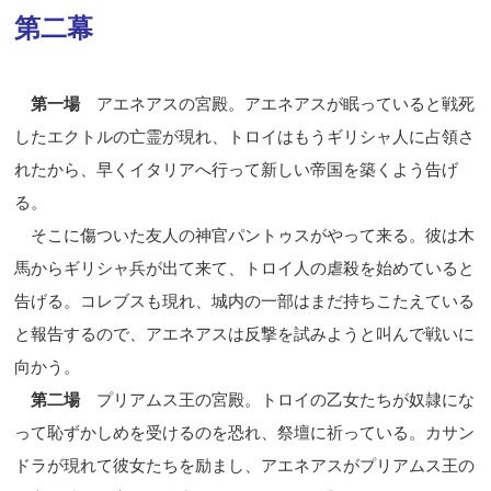
第二幕
第一場
アエネアスの宮殿。アエネアスが眠っていると戦死
したエクトルの亡霊が現れ、トロイはもうギリシャ人に占領さ
れたから、早くイタリアへ行って新しい帝国を築くよう告げ
る。
そこに傷ついた友人の神官パントゥスがやって来る。彼は木
馬からギリシャ兵が出て来て、トロイ人の虐殺を始めていると
告げる。コレブスも現れ、城内の一部はまだ持ちこたえている
と報告するので、アエネアスは反撃を試みようと叫んで戦いに
向かう。
第二場
プリアムス王の宮殿。トロイの乙女たちが奴隷にな
って恥ずかしめを受けるのを恐れ、祭壇に祈っている。カサン
ドラが現れて彼女たちを励まし、アエネアスがプリアムス王の