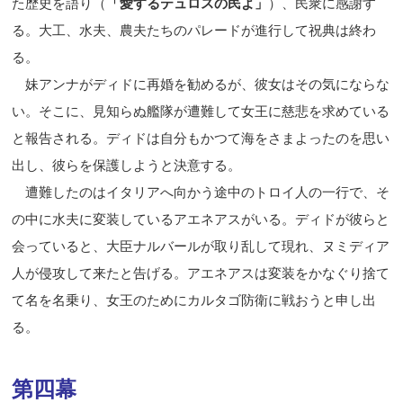
た歴史を語り（
「愛するテュロスの民よ」
）、民衆に感謝す
る。大工、水夫、農夫たちのパレードが進行して祝典は終わ
る。
妹アンナがディドに再婚を勧めるが、彼女はその気にならな
い。そこに、見知らぬ艦隊が遭難して女王に慈悲を求めている
と報告される。ディドは自分もかつて海をさまよったのを思い
出し、彼らを保護しようと決意する。
遭難したのはイタリアへ向かう途中のトロイ人の一行で、そ
の中に水夫に変装しているアエネアスがいる。ディドが彼らと
会っていると、大臣ナルバールが取り乱して現れ、ヌミディア
人が侵攻して来たと告げる。アエネアスは変装をかなぐり捨て
て名を名乗り、女王のためにカルタゴ防衛に戦おうと申し出
る。
第四幕