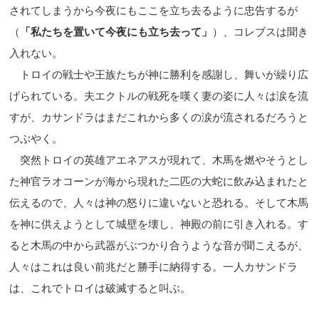
されてしまうから今夜にもここを立ち去るように忠告するが
（
「私たちを置いて今夜にも立ち去って」
）、コレブスは聞き
入れない。
トロイの戦士や王族たちが神に勝利を感謝し、舞いが繰り広
げられている。夫エクトルの戦死を嘆く妻の姿に人々は涙を流
すが、カサンドラはまだこれから多くの涙が流されるだろうと
つぶやく。
突然トロイの英雄アエネアスが現れて、木馬を燃やそうとし
た神官ラオコーンが海から現れた二匹の大蛇に飲み込まれたと
伝えるので、人々は神の怒りに違いないと恐れる。そして木馬
を神に供えようとして城壁を壊し、神殿の前に引き入れる。す
ると木馬の中から武器がぶつかり合うような音が聞こえるが、
人々はこれは良い前兆だと勝手に納得する。一人カサンドラ
は、これでトロイは破滅すると叫ぶ。