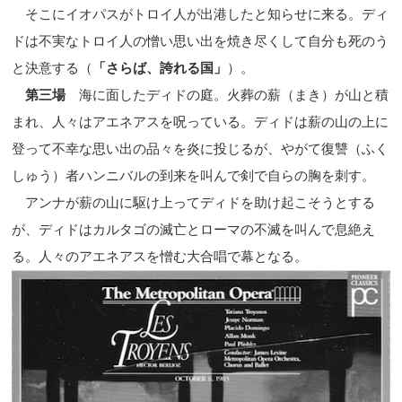
そこにイオパスがトロイ人が出港したと知らせに来る。ディ
ドは不実なトロイ人の憎い思い出を焼き尽くして自分も死のう
と決意する（
「さらば、誇れる国」
）。
第三場
海に面したディドの庭。火葬の薪（まき）が山と積
まれ、人々はアエネアスを呪っている。ディドは薪の山の上に
登って不幸な思い出の品々を炎に投じるが、やがて復讐（ふく
しゅう）者ハンニバルの到来を叫んで剣で自らの胸を刺す。
アンナが薪の山に駆け上ってディドを助け起こそうとする
が、ディドはカルタゴの滅亡とローマの不滅を叫んで息絶え
る。人々のアエネアスを憎む大合唱で幕となる。