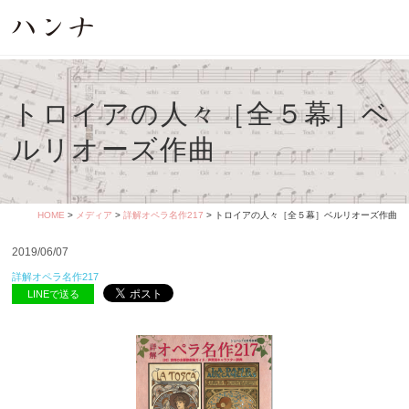
トロイアの人々［全５幕］ベ
ルリオーズ作曲
HOME
>
メディア
>
詳解オペラ名作217
> トロイアの人々［全５幕］ベルリオーズ作曲
2019/06/07
詳解オペラ名作217
LINEで送る