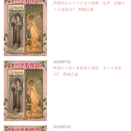
声質別キャクラクター辞典 女声 詳解オ
ペラ名作217 野崎正俊
2019/07/11
声質から見た名歌手の系譜 オペラ名作
217 野崎正俊
2019/07/11