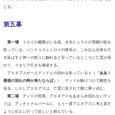
じる。
第五幕
第一場
トロイの艦隊がいる港。水夫ヒュラスが望郷の歌を
歌っている。パントゥスとトロイの隊長が、これ以上出発を引
き延ばすと神々の怒りに触れると言っているところに亡霊が現
れて、イタリア行きを催促する。
アエネアスが一人ディドとの別れを歌っていると（
「ああ！
最後の別れの時が来たならば」
）、ディドが駆けつけて翻意を
迫る。しかしアエネアスは、亡霊に促されて船に乗り込む。
第二場
ディドの部屋。アエネアスをあきらめ切れないディ
ドは、アンナとナルバールに、もう一度アエネアスに考え直す
ように伝えに行って欲しいと頼んでいる。