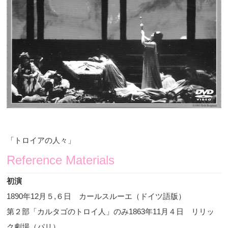
「トロイアの人々」
Reference Materials
初演
1890
年
12
月５
,
６日 カールスルーエ（ドイツ語版）
第２部「カルタゴのトロイ人」のみ
1863
年
11
月４日 リリッ
ク劇場（パリ）