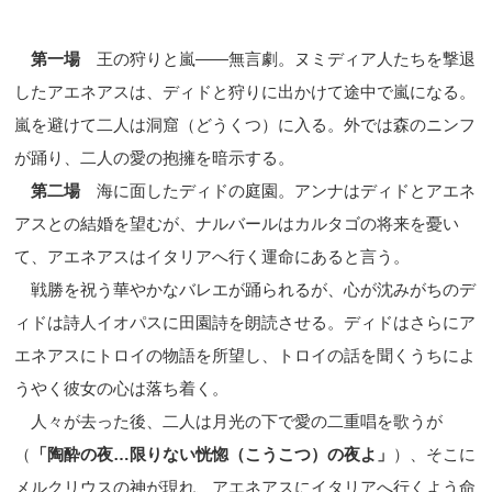
第一場
王の狩りと嵐
——
無言劇。ヌミディア人たちを撃退
したアエネアスは、ディドと狩りに出かけて途中で嵐になる。
嵐を避けて二人は洞窟（どうくつ）に入る。外では森のニンフ
が踊り、二人の愛の抱擁を暗示する。
第二場
海に面したディドの庭園。アンナはディドとアエネ
アスとの結婚を望むが、ナルバールはカルタゴの将来を憂い
て、アエネアスはイタリアへ行く運命にあると言う。
戦勝を祝う華やかなバレエが踊られるが、心が沈みがちのデ
ィドは詩人イオパスに田園詩を朗読させる。ディドはさらにア
エネアスにトロイの物語を所望し、トロイの話を聞くうちによ
うやく彼女の心は落ち着く。
人々が去った後、二人は月光の下で愛の二重唱を歌うが
（
「陶酔の夜
…
限りない恍惚（こうこつ）の夜よ」
）、そこに
メルクリウスの神が現れ、アエネアスにイタリアへ行くよう命