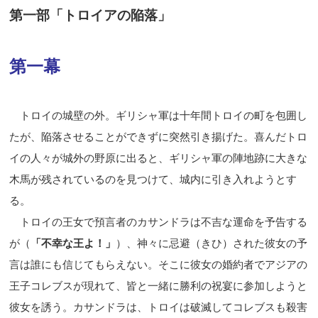
第一部「トロイアの陥落」
第一幕
トロイの城壁の外。ギリシャ軍は十年間トロイの町を包囲し
たが、陥落させることができずに突然引き揚げた。喜んだトロ
イの人々が城外の野原に出ると、ギリシャ軍の陣地跡に大きな
木馬が残されているのを見つけて、城内に引き入れようとす
る。
トロイの王女で預言者のカサンドラは不吉な運命を予告する
が（
「不幸な王よ！」
）、神々に忌避（きひ）された彼女の予
言は誰にも信じてもらえない。そこに彼女の婚約者でアジアの
王子コレブスが現れて、皆と一緒に勝利の祝宴に参加しようと
彼女を誘う。カサンドラは、トロイは破滅してコレブスも殺害