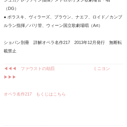
（
DG
）
● ポラスキ、ヴィラーズ、ブラウン、ナエフ、ロイド／カンブ
ルラン指揮／パリ管、ウィーン国立歌劇場唱（
Art
）
ショパン別冊 詳解オペラ名作217 2013年12月発行 無断転
載禁止
◀︎◀︎◀︎ ファウストの劫罰
ミニヨン
▶︎▶︎▶︎
オペラ名作217 もくじはこちら