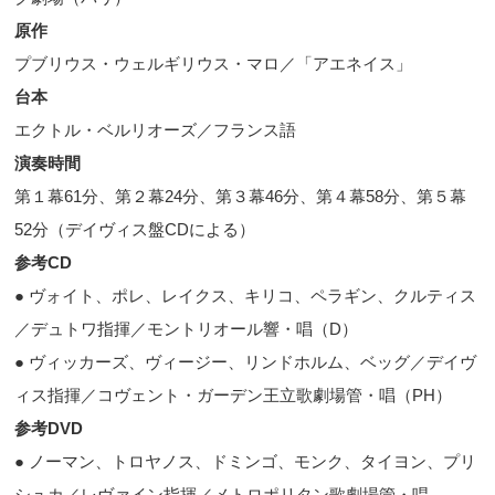
原作
プブリウス・ウェルギリウス・マロ／「アエネイス」
台本
エクトル・ベルリオーズ／フランス語
演奏時間
第１幕
61
分、第２幕
24
分、第３幕
46
分、第４幕
58
分、第５幕
52
分（デイヴィス盤
CD
による）
参考
CD
● ヴォイト、ポレ、レイクス、キリコ、ペラギン、クルティス
／デュトワ指揮／モントリオール響・唱（
D
）
● ヴィッカーズ、ヴィージー、リンドホルム、ベッグ／デイヴ
ィス指揮／コヴェント・ガーデン王立歌劇場管・唱（
PH
）
参考
DVD
● ノーマン、トロヤノス、ドミンゴ、モンク、タイヨン、プリ
シュカ／レヴァイン指揮／メトロポリタン歌劇場管・唱