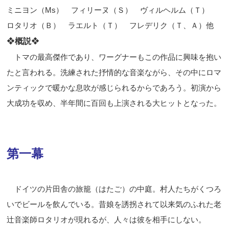
ミニヨン（
Ms
） フィリーヌ（Ｓ） ヴィルヘルム（Ｔ）
ロタリオ（Ｂ） ラエルト（Ｔ） フレデリク（Ｔ、Ａ）他
❖
概説
❖
トマの最高傑作であり、ワーグナーもこの作品に興味を抱い
たと言われる。洗練された抒情的な音楽ながら、その中にロマ
ンティックで暖かな息吹が感じられるからであろう。初演から
大成功を収め、半年間に百回も上演される大ヒットとなった。
第一幕
ドイツの片田舎の旅籠（はたご）の中庭。村人たちがくつろ
いでビールを飲んでいる。昔娘を誘拐されて以来気のふれた老
辻音楽師ロタリオが現れるが、人々は彼を相手にしない。