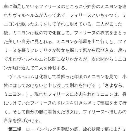
室に満足しているフィリーヌのところに小姓姿のミニヨンを連
れたヴィルヘルムが入って来て、フィリーヌといちゃつく。ミ
ニヨンは眠ったふりをしてそれに耐えている。二人が去った
後、ミニヨンは鏡の前で化粧して、フィリーヌの衣裳をまとっ
た美しい自分に見とれる。ミニヨンが
部屋を出て行くと、フィ
リーヌを慕うフレデリクが彼女を探して窓から忍び入る。戻っ
て来たヴィルヘルムと決闘になりかかるが、次の間からミニヨ
ンが駆け込んで二人を仲裁する。
ヴィルヘルムは化粧して着飾った年頃のミニヨンを見て、小
姓にはしておけないと申し渡して別れを告げる（
「さよなら、
ミニヨン」
）。現れたフィリーヌに皮肉られたミニヨンは、身
につけていたフィリーヌのドレスを引きちぎって部屋を出て行
く。そして自分の服に着替えた彼女は、フィリーヌへ憎しみの
言葉を投げかける。
第二場
ローゼンベルク男爵邸の庭。放心状態で庭に出たミ