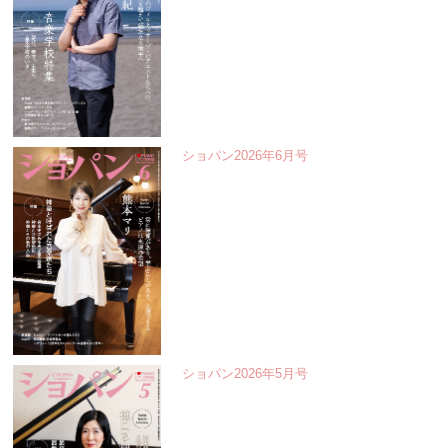
ショパン2026年6月号
ショパン2026年5月号