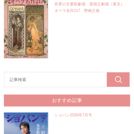
世界の主要歌劇場 新国立劇場（東京）
オペラ名作217 野崎正俊
おすすめ記事
ショパン2026年7月号