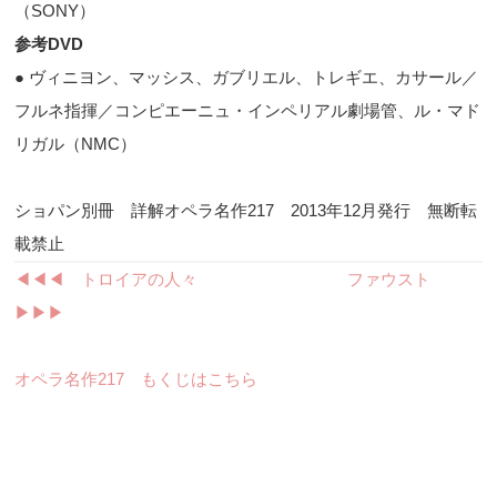
（
SONY
）
参考
DVD
● ヴィニヨン、マッシス、ガブリエル、トレギエ、カサール／
フルネ指揮／コンピエーニュ・インペリアル劇場管、ル・マド
リガル（
NMC
）
ショパン別冊 詳解オペラ名作217 2013年12月発行 無断転
載禁止
◀︎◀︎◀︎ トロイアの人々
ファウスト
▶︎▶︎▶︎
オペラ名作217 もくじはこちら