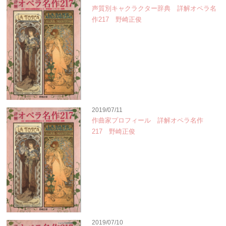
声質別キャクラクター辞典 詳解オペラ名
作217 野崎正俊
2019/07/11
作曲家プロフィール 詳解オペラ名作
217 野崎正俊
2019/07/10