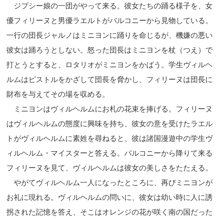
ジプシー娘の一団がやって来る。彼女たちの踊る様子を、女
優フィリーヌと男優ラエルトがバルコニーから見物している。
一行の団長ジャルノはミニヨンに踊りを命じるが、機嫌の悪い
彼女は踊ろうとしない。怒った団長はミニヨンを杖（つえ）で
打とうとすると、ロタリオがミニヨンをかばう。学生ヴィルヘ
ルムはピストルをかざして団長を脅かし、フィリーヌは団長に
財布を与えてその場を収める。
ミニヨンはヴィルヘルムにお札の花束を捧げる。フィリーヌ
はヴィルヘルムの態度に興味を持ち、彼女の意を受けたラエル
トがヴィルヘルムに素姓を尋ねると、彼は諸国漫遊中の学生ヴ
ィルヘルム・マイスターと答える。バルコニーから降りて来る
フィリーヌを見て、ヴィルヘルムは彼女の美しさをたたえる。
やがてヴィルヘルム一人になったところに、再びミニヨンが
お礼に現れる。ヴィルヘルムの問いに、彼女は幼い時に人に誘
拐された記憶を答え、そこはオレンジの花が咲く南の国だった