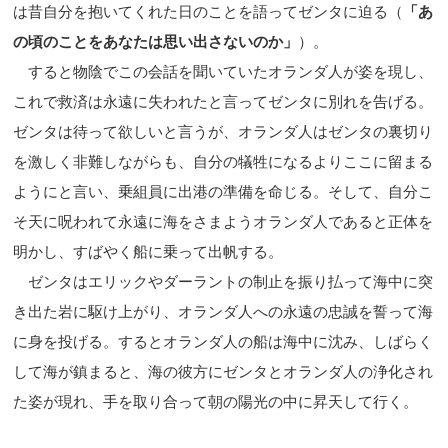
は昔自分を抱いてくれた日のことを語ってゼンタに迫る（
「あ
の頃のことをあなたは思い出さないのか」
）。
すると物陰でこの会話を聞いていたオランダ人が姿を現し、
これで救済は永遠に失われたと言ってゼンタに別れを告げる。
ゼンタは待って欲しいと言うが、オランダ人はゼンタの裏切り
を激しく非難しながらも、自分の犠牲になるよりここに留まる
ようにと言い、乗組員に出港の準備を命じる。そして、自分こ
そ天に呪われて永遠に海をさまようオランダ人であると正体を
明かし、すばやく船に乗って出帆する。
ゼンタはエリックやダーラントの制止を振り払って海中に突
き出た岩に駆け上がり、オランダ人への永遠の忠誠を誓って海
に身を投げる。するとオランダ人の船は海中に沈み、しばらく
して海が鎮まると、海の彼方にゼンタとオランダ人の浄化され
た姿が現れ、手を取り合って朝の陽光の中に昇天して行く。