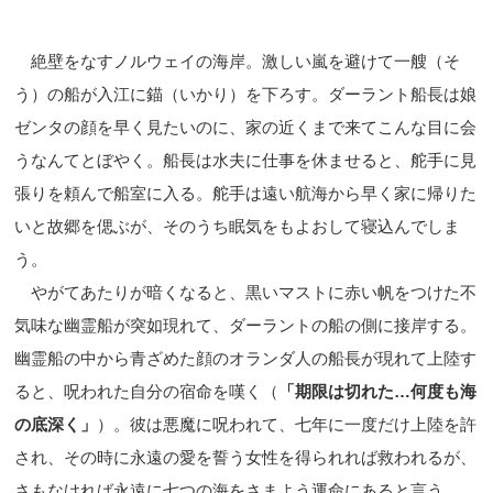
絶壁をなすノルウェイの海岸。激しい嵐を避けて一艘（そ
う）の船が入江に錨（いかり）を下ろす。ダーラント船長は娘
ゼンタの顔を早く見たいのに、家の近くまで来てこんな目に会
うなんてとぼやく。船長は水夫に仕事を休ませると、舵手に見
張りを頼んで船室に入る。舵手は遠い航海から早く家に帰りた
いと故郷を偲ぶが、そのうち眠気をもよおして寝込んでしま
う。
やがてあたりが暗くなると、黒いマストに赤い帆をつけた不
気味な幽霊船が突如現れて、ダーラントの船の側に接岸する。
幽霊船の中から青ざめた顔のオランダ人の船長が現れて上陸す
ると、呪われた自分の宿命を嘆く（
「期限は切れた
…
何度も海
の底深く」
）。彼は悪魔に呪われて、七年に一度だけ上陸を許
され、その時に永遠の愛を誓う女性を得られれば救われるが、
さもなければ永遠に七つの海をさまよう運命にあると言う。