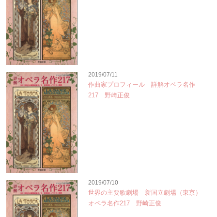
2019/07/11
作曲家プロフィール 詳解オペラ名作
217 野崎正俊
2019/07/10
世界の主要歌劇場 新国立劇場（東京）
オペラ名作217 野崎正俊