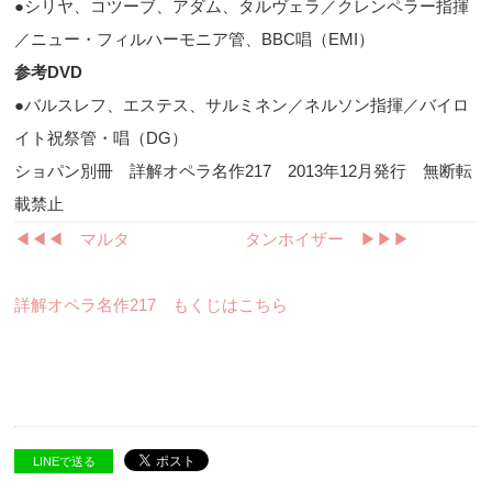
●シリヤ、コツーブ、アダム、タルヴェラ／クレンペラー指揮
／ニュー・フィルハーモニア管、
BBC
唱（
EMI
）
参考
DVD
●バルスレフ、エステス、サルミネン／ネルソン指揮／バイロ
イト祝祭管・唱（
DG
）
ショパン別冊 詳解オペラ名作217 2013年12月発行 無断転
載禁止
◀︎◀︎◀︎ マルタ
タンホイザー ▶︎▶︎▶︎
詳解オペラ名作217 もくじはこちら
LINEで送る