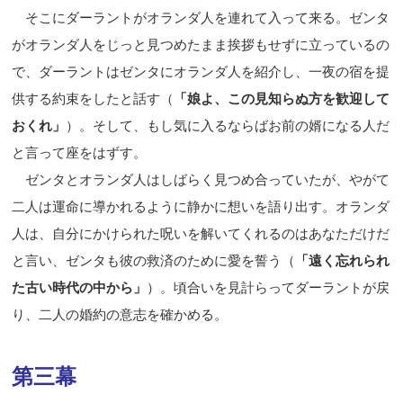
そこにダーラントがオランダ人を連れて入って来る。ゼンタ
がオランダ人をじっと見つめたまま挨拶もせずに立っているの
で、ダーラントはゼンタにオランダ人を紹介し、一夜の宿を提
供する約束をしたと話す（
「娘よ、この見知らぬ方を歓迎して
おくれ」
）。そして、もし気に入るならばお前の婿になる人だ
と言って座をはずす。
ゼンタとオランダ人はしばらく見つめ合っていたが、やがて
二人は運命に導かれるように静かに想いを語り出す。オランダ
人は、自分にかけられた呪いを解いてくれるのはあなただけだ
と言い、ゼンタも彼の救済のために愛を誓う（
「遠く忘れられ
た古い時代の中から」
）。頃合いを見計らってダーラントが戻
り、二人の婚約の意志を確かめる。
第三幕