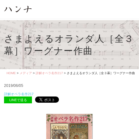
さまよえるオランダ人［全３
幕］ワーグナー作曲
HOME
>
メディア
>
詳解オペラ名作217
> さまよえるオランダ人［全３幕］ワーグナー作曲
2019/06/05
詳解オペラ名作217
LINEで送る