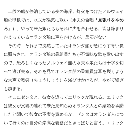
二艘の船が停泊している夜の海岸。灯火をつけたノルウェイ
船の甲板では、水夫が陽気に歌い（水夫の合唱
「見張りをやめ
ろ」
）、やって来た娘たちもそれに声を合わせる。皆は静まり
かえっているオランダ船に声をかけるが、反応がない。
その時、それまで沈黙していたオランダ船が急にうす青い炎
に照らされ、オランダ船の乗組員たちが不気味な歌を歌い出す
ので、恐ろしくなったノルウェイ船の水夫や娘たちは十字を切
って逃げ去る。それを見てオランダ船の乗組員は耳を裂くよう
な大声で嘲笑（ちょうしょう）を浴びせかけるが、やがて騒ぎ
も鎮まる。
そこにゼンタと、彼女を追ってエリックが現れる。エリック
は彼女が父親の連れて来た見知らぬオランダ人との結婚を承諾
したと聞いて彼女の不実を責めるが、ゼンタはオランダ人につ
いて行くのは自分の崇高な義務だときっぱりと言う。エリック