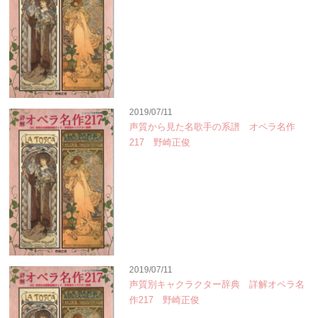
2019/07/11
声質から見た名歌手の系譜 オペラ名作
217 野崎正俊
2019/07/11
声質別キャクラクター辞典 詳解オペラ名
作217 野崎正俊