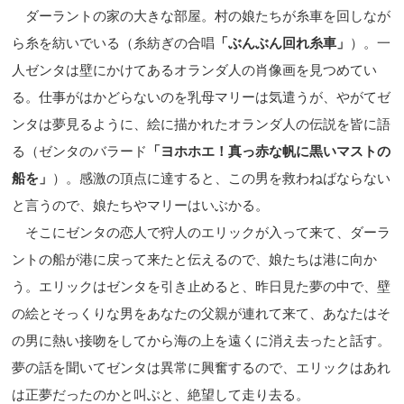
ダーラントの家の大きな部屋。村の娘たちが糸車を回しなが
ら糸を紡いでいる（糸紡ぎの合唱
「ぶんぶん回れ糸車」
）。一
人ゼンタは壁にかけてあるオランダ人の肖像画を見つめてい
る。仕事がはかどらないのを乳母マリーは気遣うが、やがてゼ
ンタは夢見るように、絵に描かれたオランダ人の伝説を皆に語
る（ゼンタのバラード
「ヨホホエ！真っ赤な帆に黒いマストの
船を」
）。感激の頂点に達すると、この男を救わねばならない
と言うので、娘たちやマリーはいぶかる。
そこにゼンタの恋人で狩人のエリックが入って来て、ダーラ
ントの船が港に戻って来たと伝えるので、娘たちは港に向か
う。エリックはゼンタを引き止めると、昨日見た夢の中で、壁
の絵とそっくりな男をあなたの父親が連れて来て、あなたはそ
の男に熱い接吻をしてから海の上を遠くに消え去ったと話す。
夢の話を聞いてゼンタは異常に興奮するので、エリックはあれ
は正夢だったのかと叫ぶと、絶望して走り去る。