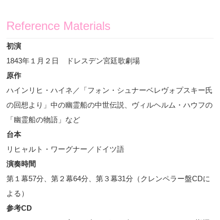
Reference Materials
初演
1843
年１月２日 ドレスデン宮廷歌劇場
原作
ハインリヒ・ハイネ／「フォン・シュナーベレヴォプスキー氏
の回想より」中の幽霊船の中世伝説、ヴィルヘルム・ハウフの
「幽霊船の物語」など
台本
リヒャルト・ワーグナー／ドイツ語
演奏時間
第１幕
57
分、第２幕
64
分、第３幕
31
分（クレンペラー盤
CD
に
よる）
参考
CD