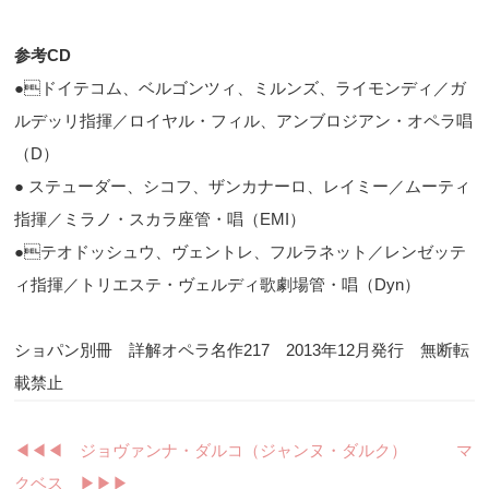
参考CD
●ドイテコム、ベルゴンツィ、ミルンズ、ライモンディ／ガ
ルデッリ指揮／ロイヤル・フィル、アンブロジアン・オペラ唱
（D）
● ステューダー、シコフ、ザンカナーロ、レイミー／ムーティ
指揮／ミラノ・スカラ座管・唱（EMI）
●テオドッシュウ、ヴェントレ、フルラネット／レンゼッテ
ィ指揮／トリエステ・ヴェルディ歌劇場管・唱（Dyn）
ショパン別冊 詳解オペラ名作217 2013年12月発行 無断転
載禁止
◀︎◀︎◀︎ ジョヴァンナ・ダルコ（ジャンヌ・ダルク）
マ
クベス ▶︎▶︎▶︎