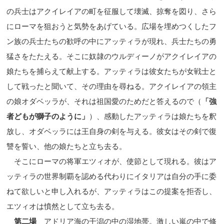
の兵士はアクイレイアの町を征服して壊滅、掠奪を図り、さら
にローマを狙おうと気勢をあげている。広場を埋めつくしたフ
ン族の兵士たちの歓呼の中にアッティラが現れ、兵士たちの勇
猛さをたたえる。そこに奴隷のウルディーノがアクイレイアの
娘たちを捕らえて献上する。アッティラは彼女たちが女戦士と
して戦ったと聞いて、その理由を尋ねる。アクイレイアの領主
の娘オダベッラが、それは祖国愛のためだと答えるので（
「強
者どもが獅子のように」
）、感動したアッティラは娘たちを釈
放し、オダベッラには王自身の剣を与える。彼女はその剣で復
讐を誓い、他の娘たちと立ち去る。
そこにローマの将軍エツィオが、使節として現れる。彼はア
ッティラの世界制覇を認める代わりにイタリアは自分の手に委
ねて欲しいと申し入れるが、アッティラはこの提案を拒否し、
エツィオは憤然として立ち去る。
第二場
アドリア海の干潟の中の湿地帯。激しい嵐の中で修