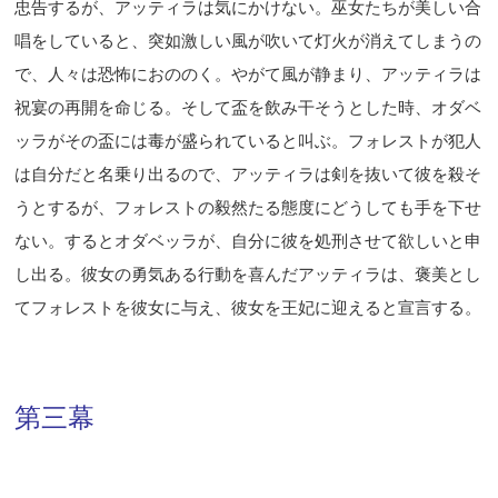
忠告するが、アッティラは気にかけない。巫女たちが美しい合
唱をしていると、突如激しい風が吹いて灯火が消えてしまうの
で、人々は恐怖におののく。やがて風が静まり、アッティラは
祝宴の再開を命じる。そして盃を飲み干そうとした時、オダベ
ッラがその盃には毒が盛られていると叫ぶ。フォレストが犯人
は自分だと名乗り出るので、アッティラは剣を抜いて彼を殺そ
うとするが、フォレストの毅然たる態度にどうしても手を下せ
ない。するとオダベッラが、自分に彼を処刑させて欲しいと申
し出る。彼女の勇気ある行動を喜んだアッティラは、褒美とし
てフォレストを彼女に与え、彼女を王妃に迎えると宣言する。
第三幕