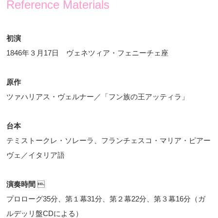
Reference Materials
初演
1846年３月17日 ヴェネツィア・フェニーチェ座
原作
ツァハリアス・ヴェルナー／「フン族の王アッティラ」
台本
テミストークレ・ソレーラ、フランチェスコ・マリア・ピアー
ヴェ／イタリア語
演奏時間

プロローグ35分、第１幕31分、第２幕22分、第３幕16分（ガ
ルデッリ盤CDによる）