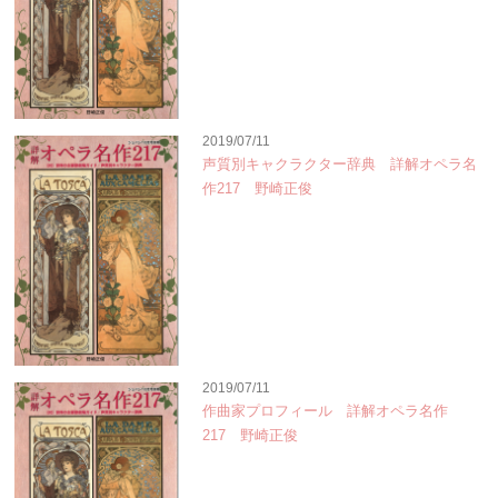
2019/07/11
声質別キャクラクター辞典 詳解オペラ名
作217 野崎正俊
2019/07/11
作曲家プロフィール 詳解オペラ名作
217 野崎正俊