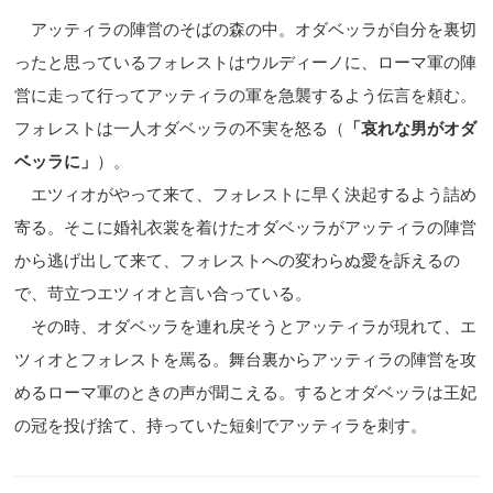
アッティラの陣営のそばの森の中。オダベッラが自分を裏切
ったと思っているフォレストはウルディーノに、ローマ軍の陣
営に走って行ってアッティラの軍を急襲するよう伝言を頼む。
フォレストは一人オダベッラの不実を怒る（
「哀れな男がオダ
ベッラに」
）。
エツィオがやって来て、フォレストに早く決起するよう詰め
寄る。そこに婚礼衣裳を着けたオダベッラがアッティラの陣営
から逃げ出して来て、フォレストへの変わらぬ愛を訴えるの
で、苛立つエツィオと言い合っている。
その時、オダベッラを連れ戻そうとアッティラが現れて、エ
ツィオとフォレストを罵る。舞台裏からアッティラの陣営を攻
めるローマ軍のときの声が聞こえる。するとオダベッラは王妃
の冠を投げ捨て、持っていた短剣でアッティラを刺す。