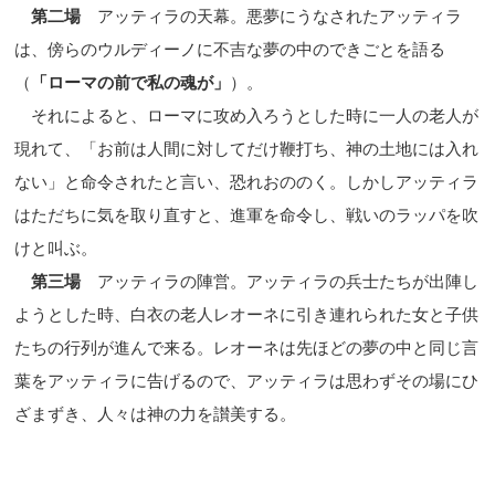
第二場
アッティラの天幕。悪夢にうなされたアッティラ
は、傍らのウルディーノに不吉な夢の中のできごとを語る
（
「ローマの前で私の魂が」
）。
それによると、ローマに攻め入ろうとした時に一人の老人が
現れて、「お前は人間に対してだけ鞭打ち、神の土地には入れ
ない」と命令されたと言い、恐れおののく。しかしアッティラ
はただちに気を取り直すと、進軍を命令し、戦いのラッパを吹
けと叫ぶ。
第三場
アッティラの陣営。アッティラの兵士たちが出陣し
ようとした時、白衣の老人レオーネに引き連れられた女と子供
たちの行列が進んで来る。レオーネは先ほどの夢の中と同じ言
葉をアッティラに告げるので、アッティラは思わずその場にひ
ざまずき、人々は神の力を讃美する。