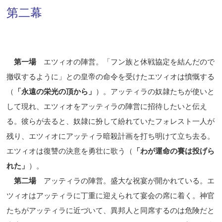
第二幕
第一場
エツィオの陣営。「フン族と休戦協定を結んだので
撤収するように」との皇帝の命令を受けたエツィオは憤慨する
（
「永遠の栄光の頂から」
）。アッティラの奴隷たちが使いと
して現れ、エツィオをアッティラの陣営に招待したいと伝え
る。彼らが去ると、奴隷に扮して紛れていたフォレスト一人が
残り、エツィオにアッティラ暗殺計画を打ち明けて立ち去る。
エツィオは復讐の決意を勇壮に歌う（
「わが運命の賽は投げら
れた」
）。
第二場
アッティラの陣営。盛大な祝宴が開かれている。エ
ツィオはアッティラに丁重に迎えられて宴会の席に着く。神官
たちがアッティラに近づいて、異邦人と同席するのは危険だと