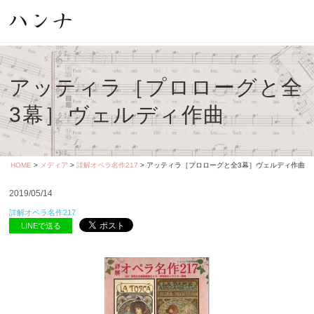
アッティラ［プロローグと全
3幕］ヴェルディ作曲
HOME
>
メディア
>
詳解オペラ名作217
> アッティラ［プロローグと全3幕］ヴェルディ作曲
2019/05/14
詳解オペラ名作217
LINEで送る