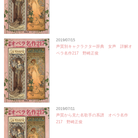
2019/07/15
声質別キャクラクター辞典 女声 詳解オ
ペラ名作217 野崎正俊
2019/07/11
声質から見た名歌手の系譜 オペラ名作
217 野崎正俊