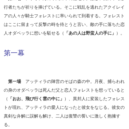
行者たちが祈りを捧げている。そこに戦乱を逃れたアクイレイ
アの人々が騎士フォレストに率いられて到着する。フォレスト
はここに留まって反撃の時を待とうと言い、敵の手に落ちた恋
人オダベッラに想いを駈せる（
「あの人は野蛮人の手に」
）。
第一幕
第一場
アッティラの陣営のそばの森の中。月夜、捕らわれ
の身のオダベッラは死んだ父と恋人フォレストを想っていると
（
「おお、飛び行く雲の中に」
）、異邦人に変装したフォレス
トが現れ、アッティラの愛人になったと彼女をなじる。彼女の
真剣な弁解に誤解も解け、二人は復讐の誓いに激しく抱擁す
る。