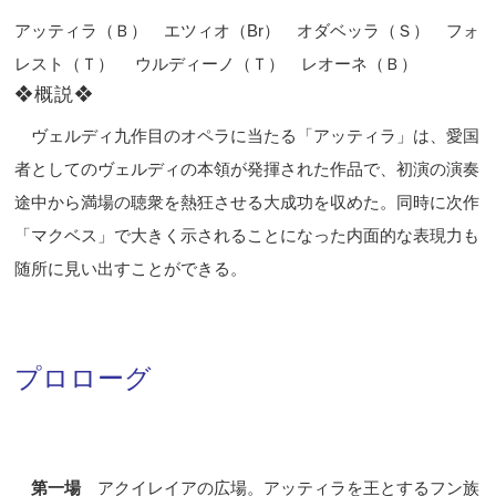
アッティラ（Ｂ） エツィオ（Br） オダベッラ（Ｓ） フォ
レスト（Ｔ） ウルディーノ（Ｔ） レオーネ（Ｂ）
❖概説❖
ヴェルディ九作目のオペラに当たる「アッティラ」は、愛国
者としてのヴェルディの本領が発揮された作品で、初演の演奏
途中から満場の聴衆を熱狂させる大成功を収めた。同時に次作
「マクベス」で大きく示されることになった内面的な表現力も
随所に見い出すことができる。
プロローグ
第一場
アクイレイアの広場。アッティラを王とするフン族