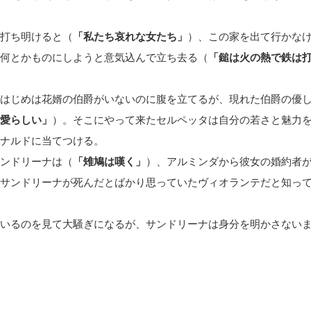
打ち明けると（
「私たち哀れな女たち」
）、この家を出て行かな
何とかものにしようと意気込んで立ち去る（
「鎚は火の熱で鉄は
はじめは花婿の伯爵がいないのに腹を立てるが、現れた伯爵の優
愛らしい」
）。そこにやって来たセルペッタは自分の若さと魅力
ナルドに当てつける。
ンドリーナは（
「雉鳩は嘆く」
）、アルミンダから彼女の婚約者
サンドリーナが死んだとばかり思っていたヴィオランテだと知っ
いるのを見て大騒ぎになるが、サンドリーナは身分を明かさない