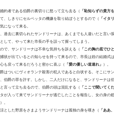
婚約者である伯爵の裏切りに怒って立ち去る（
「恥知らずの貴方
て、しきりにセルペッタの機嫌を取り結ぼうとするので（
「イタ
気になって来る。
、過去に裏切られたサンドリーナは、あくまでも人違いだと言い
として、やって来た市長の手を誤って握ってしまう。
ので、サンドリーナは不幸な気持ちを訴える（
「この胸の底でひ
捕状が出ているとの知らせを持って来るので、市長は姪の結婚式
心も戻って来るだろうと密かに喜ぶ（
「愛の優しい道連れ」
）。
爵はついにヴィオランテ殺害の犯人であると白状する。そこにサ
、伯爵の罪を許す。しかし、二人だけになると、サンドリーナは
と言って立ち去るので、伯爵の頭は混乱する（
「ここで聞いてく
タが入って来てサンドリーナが逃亡したことを報告し、女の身の
）。
涼とした野原をさまようサンドリーナは孤独の身を嘆き（
「ああ