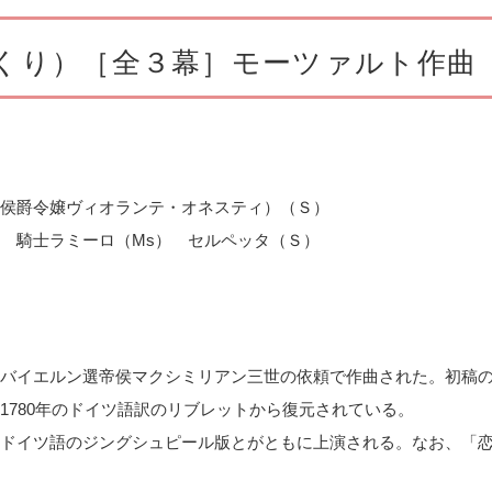
くり）［全３幕］モーツァルト作曲
（侯爵令嬢ヴィオランテ・オネスティ）（Ｓ）
 騎士ラミーロ（
Ms
） セルペッタ（Ｓ）
バイエルン選帝侯マクシミリアン三世の依頼で作曲された。初稿
1780年のドイツ語訳のリブレットから復元されている。
ドイツ語のジングシュピール版とがともに上演される。なお、「