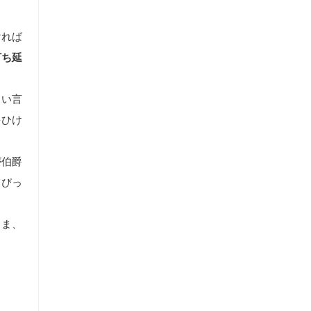
ければ
打ち延
しい言
をひけ
が伯爵
てびっ
まま、