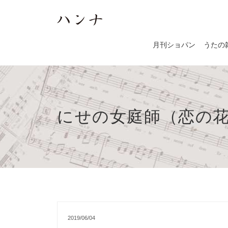
月刊ショパン
うたの
にせの女庭師（恋の
2019/06/04