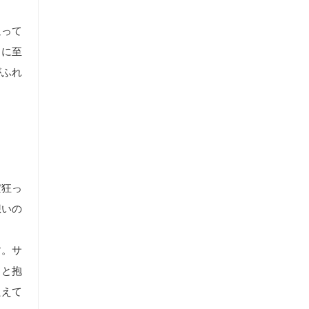
追って
るに至
がふれ
だ狂っ
想いの
す。サ
りと抱
たえて