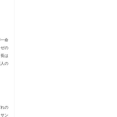
が一命
ーゼの
市長は
恋人の
ぞれの
、サン