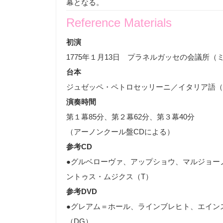
幕となる。
Reference Materials
初演
1775
年１月
13
日 プラネルガッセの会議所（
台本
ジュゼッペ・ペトロセッリーニ／イタリア語（
演奏時間
第１幕
85
分、第２幕
62
分、第３幕
40
分
（アーノンクール盤
CD
による）
参考
CD
●グルベローヴァ、アップショウ、マルジョー
ントゥス・ムジクス（
T
）
参考
DVD
●グレアム＝ホール、ラインブレヒト、エイン
（
DG
）