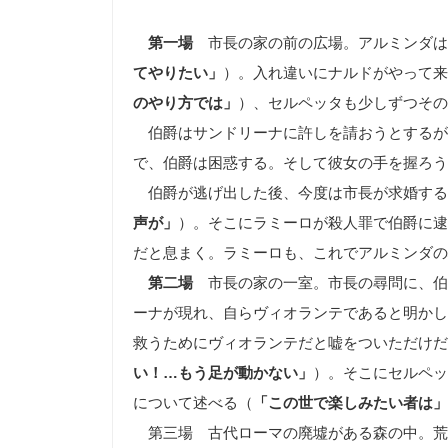
第一場
市長の家の前の広場。アルミンダは
てやりたい」
）。入れ違いにナルドがやって来
のやり方では」
）、セルペッタも少しずつその
伯爵はサンドリーナに許しを請おうとするが
で、伯
爵は困惑する。そして彼女の手を握ろう
伯爵が逃げ出した後、今度は市長が求婚する
声が」
）。そこにラミーロが殺人罪で伯爵に逮
だと息まく。ラミーロも、これでアルミンダの
第二場
市長の家の一室。市長の尋問に、伯
ーナが現れ、自らヴィオランテであると明かし
救うためにヴィオランテだと嘘をついただけだ
い！
…
もう足が動かない」
）。そこにセルペッ
について述べる（
「この世で楽しみたい者は」
第三場 古代ローマの廃墟がある森の中。荒