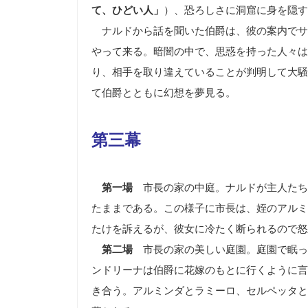
て、ひどい人」
）、恐ろしさに洞窟に身を隠す
ナルドから話を聞いた伯爵は、彼の案内でサ
やって来る。暗闇の中で、思惑を持った人々は
り、相手を取り違えていることが判明して大騒
て伯爵とともに幻想を夢見る。
第三幕
第一場
市長の家の中庭。ナルドが主人たち
たままである。この様子に市長は、姪のアルミ
たけを訴えるが、彼女に冷たく断られるので怒
第二場
市長の家の美しい庭園。庭園で眠っ
ンドリーナは伯爵に花嫁のもとに行くように言
き合う。アルミンダとラミーロ、セルペッタと