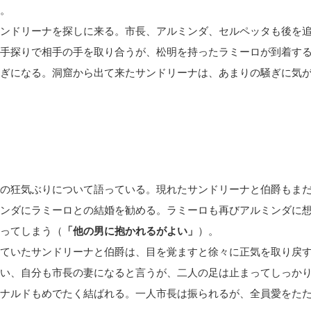
。
ンドリーナを探しに来る。市長、アルミンダ、セルペッタも後を
手探りで相手の手を取り合うが、松明を持ったラミーロが到着す
ぎになる。洞窟から出て来たサンドリーナは、あまりの騒ぎに気
の狂気ぶりについて語っている。現れたサンドリーナと伯爵もま
ンダにラミーロとの結婚を勧める。ラミーロも再びアルミンダに
ってしまう（
「他の男に抱かれるがよい」
）。
ていたサンドリーナと伯爵は、目を覚ますと徐々に正気を取り戻
い、自分も市長の妻になると言うが、二人の足は止まってしっか
ナルドもめでたく結ばれる。一人市長は振られるが、全員愛をた