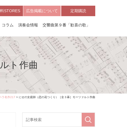
料STORES
広告掲載について
定期購読
コラム
演奏会情報
交響曲第９番「歓喜の歌」
ルト作曲
ペラ名作217
> にせの女庭師（恋の花つくり）［全３幕］モーツァルト作曲