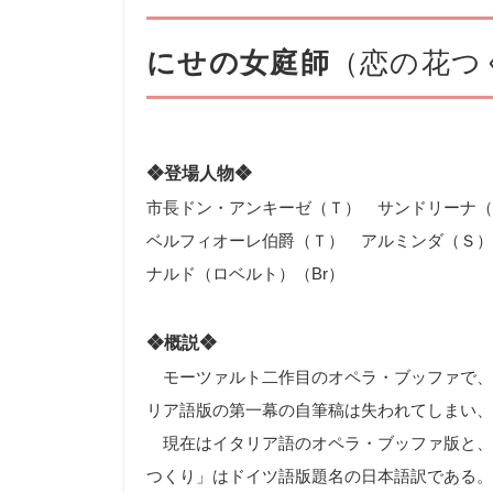
にせの女庭師
（恋の花つ
❖登場人物❖
市長ドン・アンキーゼ（Ｔ） サンドリーナ
ベルフィオーレ伯爵（Ｔ） アルミンダ（Ｓ）
ナルド（ロベルト）（
Br
）
❖概説❖
モーツァルト二作目のオペラ・ブッファで、
リア語版の第一幕の自筆稿は失われてしまい、
現在はイタリア語のオペラ・ブッファ版と、
つくり」はドイツ語版題名の日本語訳である。