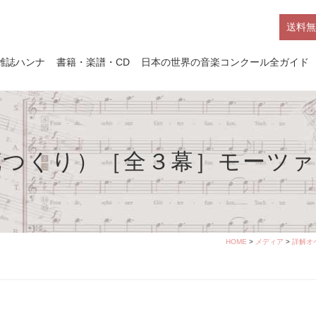
送料無
雑誌ハンナ
書籍・楽譜・CD
日本の世界の音楽コンクール全ガイド
花つくり）［全３幕］モーツァ
HOME
>
メディア
>
詳解オ