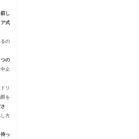
を罰し
リア式
張るの
とつの
は中止
ンドリ
伯爵を
ださ
処し方
、待っ