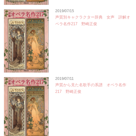
2019/07/15
声質別キャクラクター辞典 女声 詳解オ
ペラ名作217 野崎正俊
2019/07/11
声質から見た名歌手の系譜 オペラ名作
217 野崎正俊