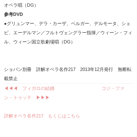
オペラ唱（
DG
）
参考
DVD
●グリュンマー、デラ・カーザ、ベルガー、デルモータ、シェ
ピ、エーデルマン／フルトヴェングラー指揮／ウィーン・フィ
ル、ウィーン国立歌劇場唱（
DG
）
ショパン別冊 詳解オペラ名作217 2013年12月発行 無断転
載禁止
◀︎◀︎◀︎ フィガロの結婚
コジ・ファ
ン・トゥッテ ▶︎▶︎▶︎
詳解オペラ名作217 もくじはこちら