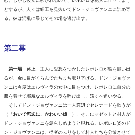
む。しかし彼女に騒がれるので、レポレロを犯人に仕立てよう
とするが、人々は細工を見抜いてドン・ジョヴァンニに詰め寄
る。彼は混乱に乗じてその場を逃げ出す。
第二幕
第一場
路上。主人に愛想をつかしたレポレロが暇を願い出
るが、金に目がくらんでたちまち取り下げる。ドン・ジョヴァ
ンニは今度はエルヴィラの女中に目をつけ、レポレロに自分の
服を着せて邪魔なエルヴィラを呼び出し、遠くへ追いやる。
そしてドン・ジョヴァンニは一人窓辺でセレナードを歌うが
（
「おいで窓辺に、かわいい娘」
）、そこにマゼットと村人が
ドン・ジョヴァンニを懲らしめようと現れる。レポレロ姿のド
ン・ジョヴァンニは、従者のふりをして村人たちを分散させて