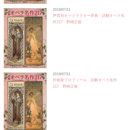
2019/07/11
声質別キャクラクター辞典 詳解オペラ名
作217 野崎正俊
2019/07/11
作曲家プロフィール 詳解オペラ名作
217 野崎正俊