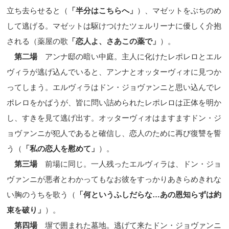
立ち去らせると（
「半分はこちらへ」
）、マゼットをぶちのめ
して逃げる。マゼットは駆けつけたツェルリーナに優しく介抱
される（薬屋の歌
「恋人よ、さあこの薬で」
）。
第二場
アンナ邸の暗い中庭。主人に化けたレポレロとエル
ヴィラが逃げ込んでいると、アンナとオッターヴィオに見つか
ってしまう。エルヴィラはドン・ジョヴァンニと思い込んでレ
ポレロをかばうが、皆に問い詰められたレポレロは正体を明か
し、すきを見て逃げ出す。オッターヴィオはますますドン・ジ
ョヴァンニが犯人であると確信し、恋人のために再び復讐を誓
う（
「私の恋人を慰めて」
）。
第三場
前場に同じ。一人残ったエルヴィラは、ドン・ジョ
ヴァンニが悪者とわかってもなお彼をすっかりあきらめきれな
い胸のうちを歌う（
「何というふしだらな
…
あの恩知らずは約
束を破り」
）。
第四場
塀で囲まれた墓地。逃げて来たドン・ジョヴァンニ