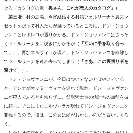
せる（カタログの歌
「奥さん、これが恋人のカタログ」
）。
第三場
村の広場。今宵結婚する村娘ツェルリーナと農夫マ
ゼットを祝って村人たちが踊っているところに、ドン・ジョヴ
ァンニとレポレロが通りかかる。ドン・ジョヴァンニはさっそ
くツェルリーナを口説きにかかるが（
「互いに手を取り合っ
て」
）、再びエルヴィラが現れ、ドン・ジョヴァンニを非難し
てツェルリーナを連れ去ってしまう（
「さあ、この裏切り者を
避けて」
）。
ドン・ジョヴァンニが、今日はついてないとぼやいている
と、アンナがオッターヴィオを連れて現れ、ドン・ジョヴァン
ニが犯人であるとも知らずに、父親騎士長の仇討ちの加勢を彼
に頼む。そこにまたエルヴィラが現れてドン・ジョヴァンニを
非難するので、彼は、この女は頭がおかしいのだと言いつくろ
う。
しかしその声から、ドン・ジョヴァンニこそ父を殺した犯人