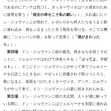
であるのにアンナは気づく。オッターヴィオは一人彼女のため
に復讐を誓う（
「彼女の幸せこそ私の願い」
）。入れ違いにド
ン・ジョヴァンニが現れて、レポレロから村人たちをうまく館
に連れ込み、酒をふるまったと言う報告を受ける。そこで上機
嫌に「シャンパンの歌」を歌って息巻く（
「酒がまわった
ら」
）。
第四場
ドン・ジョヴァンニ邸の庭先。焼きもちを焼くマゼ
ットに、ツェルリーナはわびて仲直りする（
「ぶってよ、マゼ
ット」
）。そこにドン・ジョヴァンニがやって来てツェルリー
ナを口説こうとするが、マゼットに邪魔されて取りつくろう。
夜になると、仮面をつけたオッターヴィオ、アンナ、エルヴィ
ラがやって来て、ドン・ジョヴァンニの宴に招き入れられる。
第五場
ドン・ジョヴァンニ邸の大広間。人々が酒に酔って
いる間に、ドン・ジョヴァンニはツェルリーナを別室に連れ込