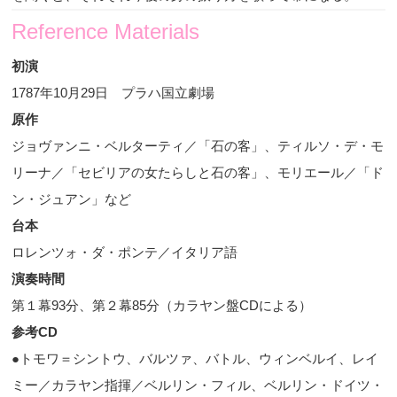
Reference Materials
初演
1787
年
10
月
29
日 プラハ国立劇場
原作
ジョヴァンニ・ベルターティ／「石の客」、ティルソ・デ・モ
リーナ／「セビリアの女たらしと石の客」、モリエール／「ド
ン・ジュアン」など
台本
ロレンツォ・ダ・ポンテ／イタリア語
演奏時間
第１幕
93
分、第２幕
85
分（カラヤン盤
CD
による）
参考
CD
●トモワ＝シントウ、バルツァ、バトル、ウィンベルイ、レイ
ミー／カラヤン指揮／ベルリン・フィル、ベルリン・ドイツ・