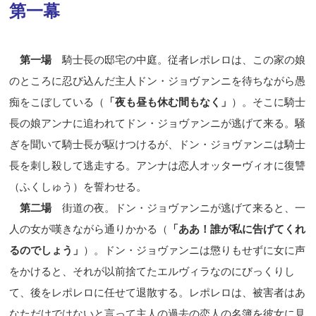
第一幕
第一場
騎士長の邸宅の中庭。従者レポレロは、この家の娘
のところに忍び込んだ主人ドン・ジョヴァンニを待ちながら愚
痴をこぼしている（
「夜も昼も休む間もなく」
）。そこに騎士
長の娘アンナに追われてドン・ジョヴァンニが逃げて来る。騒
ぎを聞いて騎士長が駆けつけるが、ドン・ジョヴァンニは騎士
長を刺し殺して逃走する。アンナは恋人オッターヴィオに復讐
（ふくしゅう）を誓わせる。
第二場
街道の夜。ドン・ジョヴァンニが逃げて来ると、一
人の女が嘆きながら通りかかる（
「ああ！誰が私に告げてくれ
るのでしょう」
）。ドン・ジョヴァンニは懲りもせずに女に声
をかけると、それが以前捨てたエルヴィラなのにびっくりし
て、後をレポレロに任せて退散する。レポレロは、被害者はあ
なただけではないと言って主人の過去の恋人の名簿を彼女に見