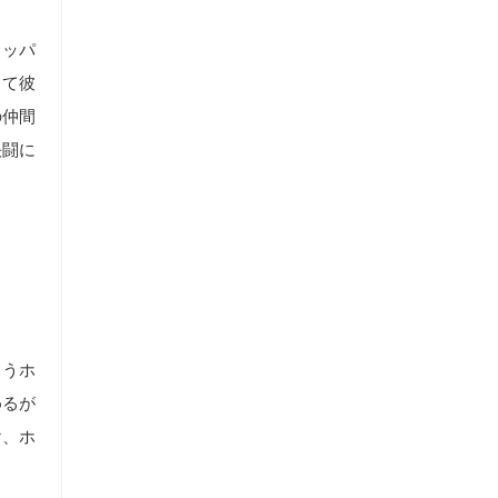
ラッパ
して彼
の仲間
決闘に
もうホ
めるが
け、ホ