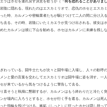
エラはホセを連れ戻す決意を歌うが（
「何を恐れることがありま
岩陰に隠れる。現れたのはエスカミリオで、恋仇のホセとエスカ
った時、カルメンや密輸業者たちが駆けつけて二人の間に分け入
ち去る。その時、岩陰にいたミカエラが見つけ出される。彼女は
めたカルメンは彼に下山を勧める。ホセはカルメンに未練を残し
ぎわっている。闘牛士たちが次々と闘牛場に入場し、人々の歓呼
メンと愛の言葉を交わしてエスカミリオは闘牛場に姿を消す。一
セが来ているから気をつけるように警告して去る。
り直そうと執拗に懇願するが、カルメンはもう終わりだと冷たく
ンが場内に入ろうとすると、ホセが行く手を遮る。カルメンは死
った指輪を投げつける。嫉妬（しっと）に狂ったホセは隠し持っ