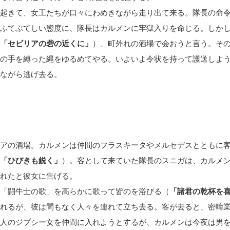
起きて、女工たちが口々にわめきながら走り出て来る。隊長の命
ふてぶてしい態度に、隊長はカルメンに牢獄入りを命じる。しか
「セビリアの砦の近くに」
）、町外れの酒場で会おうと言う。そ
の手を縛った縄をゆるめてやる。いよいよ令状を持って護送しよ
ながら逃げ去る。
アの酒場。カルメンは仲間のフラスキータやメルセデスとともに
「ひびきも鋭く」
）。客として来ていた隊長のスニガは、カルメ
れたと彼女に告げる。
「闘牛士の歌」を高らかに歌って皆のを浴びる（
「諸君の乾杯を
れるが、彼は間もなく人々を連れて立ち去る。客が去ると、密輸
人のジプシー女を仲間に入れようとするが、カルメンは今夜は男