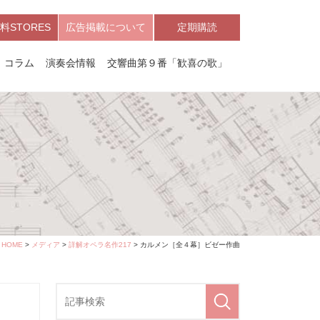
料STORES
広告掲載について
定期購読
コラム
演奏会情報
交響曲第９番「歓喜の歌」
HOME
>
メディア
>
詳解オペラ名作217
> カルメン［全４幕］ビゼー作曲