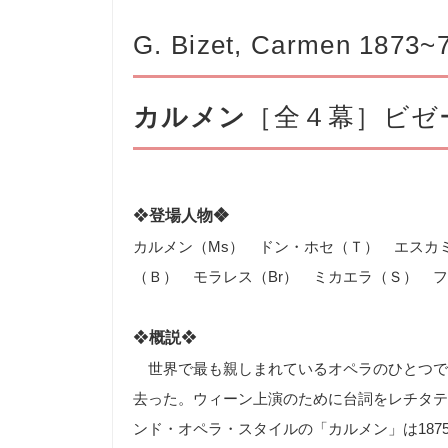
G. Bizet, Carmen 1873~
カルメン
［全４幕］ビゼ
❖
登場人物❖
カルメン（
Ms
） ドン・ホセ（Ｔ） エスカ
（Ｂ） モラレス（
Br
） ミカエラ（Ｓ） フ
❖
概説
❖
世界で最も親しまれているオペラのひとつで
去った。ウィーン上演のために台詞をレチタテ
ンド・オペラ・スタイ
ルの「カルメン」は18