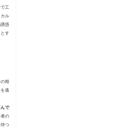
令で工
しカル
の誘惑
うとす
客の相
ンを逃
喜んで
業者の
を待つ