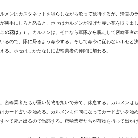
ルメンはカスタネットを鳴らしながら歌って歓待するが、帰営の
が勝手にしろと怒ると、ホセはカルメンが投げた赤い花を取り出
この花は」
）。カルメンは、それなら軍隊から脱走して密輸業者
いるので、隊に帰るよう命令する。そして命令に従わないホセと
える。ホセはしかたなしに密輸業者の仲間に加わる。
。密輸業者たちが重い荷物を担いで来て、休息する。カルメンは
はカード占いを始める。カルメンも仲間になってカード占いを始
すべて死と出るので当惑する。密輸業者たちが荷物を持って出か