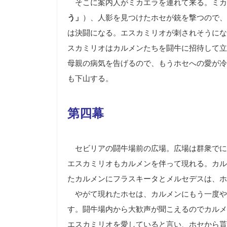
そこに案内人がミカエラを連れて来る。ミカ
う」
）、人影を見つけたホセが銃を撃つので、
は決闘になる。エスカミリオが刺されそうにな
スカミリオはカルメンたちを闘牛に招待して立
母親の病気を告げるので、もうホセへの愛が冷
も下山する。
第四幕
セビリアの闘牛場前の広場。広場は群衆でに
エスカミリオもカルメンを伴って現れる。カル
たカルメンにフラスキータとメルセデスは、ホ
やがて現れたホセは、カルメンにもう一度や
す。闘牛場内から大歓声が聞こえるのでカルメ
エスカミリオを愛していると言い、ホセから貰