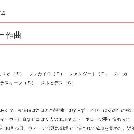
74
ー作曲
ミリオ（
Br
） ダンカイロ（Ｔ） レメンダード（Ｔ） スニガ
ラスキータ（Ｓ） メルセデス（Ｓ）
あるが、初演時はさほどの評判にはならず、ビゼーはその年の秋
ィーヴォに直す仕事は友人のエルネスト・ギローの手で進められ
75年10月23日、ウィーン宮廷歌劇場で上演されて成功を収めた。近