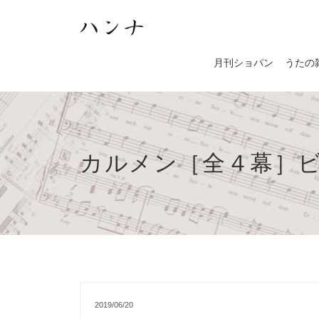
月刊ショパン
うたの
カルメン［全４幕］
2019/06/20