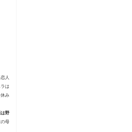
て恋人
エラは
昼休み
恋は野
彼の母