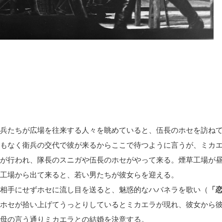
兵たちが広場を往来する人々を眺めていると、伍長のホセを訪ね
もなく衛兵の交代で彼が来るからここで待つように言うが、ミカ
が行われ、隊長のスニガや伍長のホセがやって来る。煙草工場が
工場から出て来ると、若い男たちが彼女らを迎える。
相手にせずホセに流し目を送ると、魅惑的なハバネラを歌い（
「
ホセが拾い上げてうっとりしているとミカエラが現れ、彼女から
母の言う通りミカエラとの結婚を決意する。