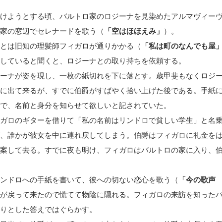
けようとする頃、バルトロ家のロジーナを見染めたアルマヴィー
家の窓辺でセレナードを歌う（
「空はほほえみ」
）。
とは旧知の理髪師フィガロが通りかかる（
「私は町のなんでも屋
していると聞くと、ロジーナとの取り持ちを依頼する。
ーナが姿を現し、一枚の紙切れを下に落とす。歳甲斐もなくロジ
に出て来るが、すでに伯爵がすばやく拾い上げた後である。手紙
で、名前と身分を知らせて欲しいと記されていた。
ガロのギターを借りて「私の名前はリンドロで貧しい学生」と名
、誰かが彼女を中に連れ戻してしまう。伯爵はフィガロに礼金を
案して去る。すでに夜も明け、フィガロはバルトロの家に入り、
ンドロへの手紙を書いて、彼への切ない恋心を歌う（
「今の歌声
が戻って来たので慌てて物陰に隠れる。フィガロの来訪を知った
りとした答えではぐらかす。