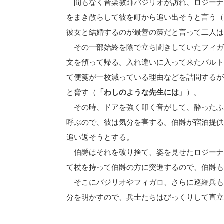
間もなく音楽教師バジリオが訪れ、ロジーナ
をまき散らして彼を町から追い出そうと言う（
彼女と結婚するのが最善の策だと言って二人は
その一部始終を陰で立ち聞きしていたフィガ
文を預って帰る。入れ違いに入って来たバルト
て便箋が一枚減っている理由などを詰問するが
と脅す（
「わしのような先生には」
）。
その時、ドアを強く叩く音がして、酔ったふ
呼ぶので、彼は気分を害する。伯爵が宿泊提供
追い返そうとする。
伯爵はそれを破り捨て、姿を見せたロジーナ
て杖を持って伯爵の方に突進するので、伯爵も
そこにバジリオやフィガロ、さらに巡羅兵も
分を明かすので、兵士たちはびっくりして直立