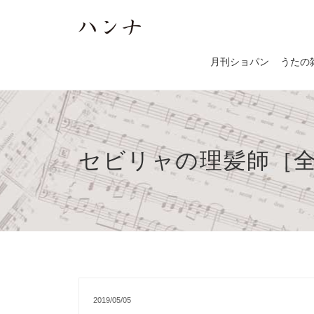
月刊ショパン
うたの
セビリャの理髪師［全
2019/05/05