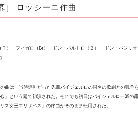
幕］ ロッシーニ作曲
（Ｔ） フィガロ（Br） ドン・バルトロ（Ｂ） ドン・バジリオ
他
この曲は、当時評判だった先輩パイジェルロの同名の歌劇との競争
心」という題で初演された。それでも初日はパイジェルロ一派の
リス女王エリザベス」の序曲がそのまま転用された。