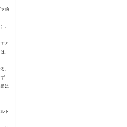
ヴァ伯
」
）。
ーナと
には、
乗る。
はず
伯爵は
バルト