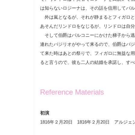
は知らないロジーナは、その話を信用してバル
外は嵐となるが、それが静まるとフィガロと
あそんだリンドロをなじるが、リンドロは自分
そして伯爵はバルコニーにかけた梯子から逃
連れたバジリオがやって来るので、伯爵はバジ
て来た時はあとの祭りで、フィガロに無益な用
ると言うので、彼も二人の結婚を承諾し、すべ
Reference Materials
初演
1816年２月20日 1816年２月20日 アル