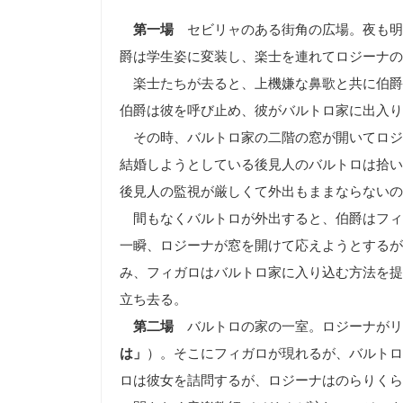
第一場
セビリャのある街角の広場。夜も明
爵は学生姿に変装し、楽士を連れてロジーナの
楽士たちが去ると、上機嫌な鼻歌と共に伯爵
伯爵は彼を呼び止め、彼がバルトロ家に出入り
その時、バルトロ家の二階の窓が開いてロジ
結婚しようとしている後見人のバルトロは拾い
後見人の監視が厳しくて外出もままならないの
間もなくバルトロが外出すると、伯爵はフィ
一瞬、ロジーナが窓を開けて応えようとするが
み、フィガロはバルトロ家に入り込む方法を提
立ち去る。
第二場
バルトロの家の一室。ロジーナがリ
は」
）。そこにフィガロが現れるが、バルトロ
ロは彼女を詰問するが、ロジーナはのらりくら