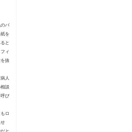
気のバ
手紙を
あると
、フィ
鍵を抜
重病人
の相談
を呼び
にもロ
見せ
物だと