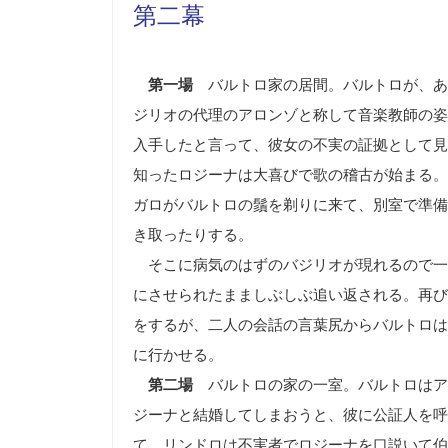
第二幕
第一場
バルトロ家の居間。バルトロが、あ
ジリオの代理のアロンゾと称して音楽教師の姿
入手したと言って、彼女の不実の証拠として見
知ったロジーナは大喜びで歌の稽古が始まる。
ガロがバルトロの鬚を剃りに来て、別室で準備
き取ったりする。
そこに病気のはずのバジリオが現れるので一
にさせられたまましぶしぶ追い返される。再び
をするが、二人の会話の言葉尻からバルトロは
に行かせる。
第二場
バルトロの家の一室。バルトロはア
ジーナと結婚してしまおうと、彼に公証人を呼
て、リンドロは不実者でロジーナを口説いて伯