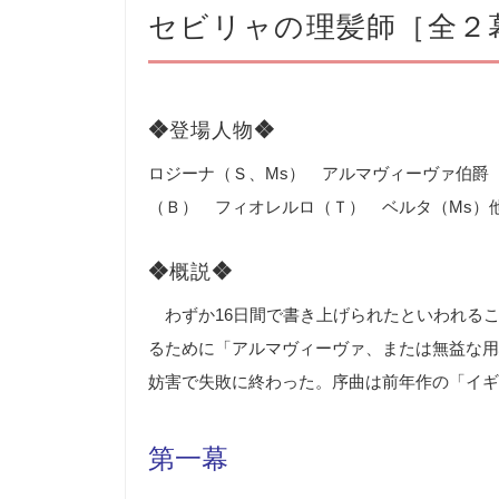
セビリャの理髪師［全２
❖
登場人物
❖
ロジーナ（Ｓ、Ms） アルマヴィーヴァ伯爵
（Ｂ） フィオレルロ（Ｔ） ベルタ（Ms）
❖
概説
❖
わずか16日間で書き上げられたといわれる
るために「アルマヴィーヴァ、または無益な用
妨害で失敗に終わった。序曲は前年作の「イギ
第一幕