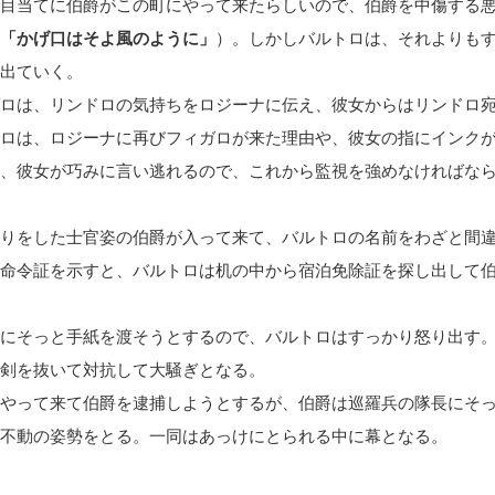
目当てに伯爵がこの町にやって来たらしいので、伯爵を中傷する
「かげ口はそよ風のように」
）。しかしバルトロは、それよりも
出ていく。
ロは、リンドロの気持ちをロジーナに伝え、彼女からはリンドロ
ロは、ロジーナに再びフィガロが来た理由や、彼女の指にインク
、彼女が巧みに言い逃れるので、これから監視を強めなければな
りをした士官姿の伯爵が入って来て、バルトロの名前をわざと間
命令証を示すと、バルトロは机の中から宿泊免除証を探し出して
にそっと手紙を渡そうとするので、バルトロはすっかり怒り出す
剣を抜いて対抗して大騒ぎとなる。
やって来て伯爵を逮捕しようとするが、伯爵は巡羅兵の隊長にそ
不動の姿勢をとる。一同はあっけにとられる中に幕となる。