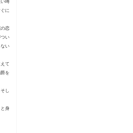
悪い噂
すぐに
宛の恋
がつい
らない
違えて
伯爵を
。そし
っと身