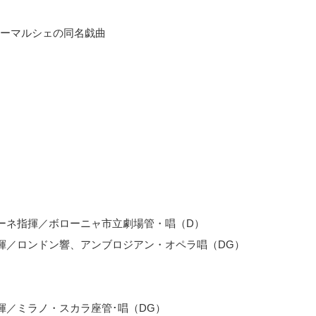
ーマルシェの同名戯曲
）
ーネ指揮／ボローニャ市立劇場管・唱（D）
揮／ロンドン響、アンブロジアン・オペラ唱（DG）
揮／ミラノ・スカラ座管･唱（DG）