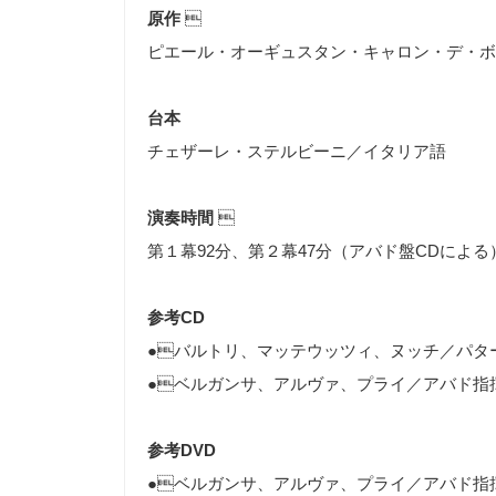
原作

ピエール・オーギュスタン・キャロン・デ・ボ
台本
チェザーレ・ステルビーニ／イタリア語
演奏時間

第１幕92分、第２幕47分（アバド盤CDによる
参考CD
●バルトリ、マッテウッツィ、ヌッチ／パタ
●ベルガンサ、アルヴァ、プライ／アバド指
参考DVD
●ベルガンサ、アルヴァ、プライ／アバド指