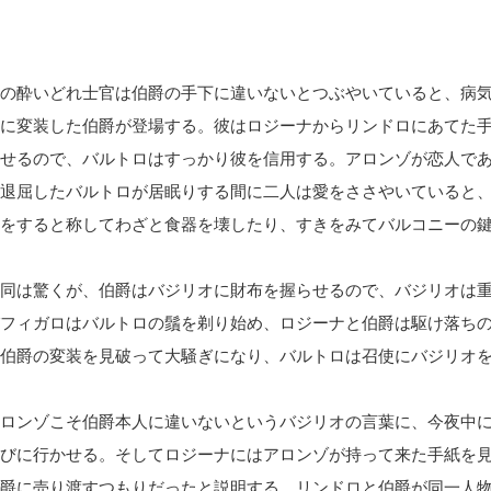
の酔いどれ士官は伯爵の手下に違いないとつぶやいていると、病
に変装した伯爵が登場する。彼はロジーナからリンドロにあてた
せるので、バルトロはすっかり彼を信用する。アロンゾが恋人で
退屈したバルトロが居眠りする間に二人は愛をささやいていると
をすると称してわざと食器を壊したり、すきをみてバルコニーの
同は驚くが、伯爵はバジリオに財布を握らせるので、バジリオは
フィガロはバルトロの鬚を剃り始め、ロジーナと伯爵は駆け落ち
伯爵の変装を見破って大騒ぎになり、バルトロは召使にバジリオ
ロンゾこそ伯爵本人に違いないというバジリオの言葉に、今夜中
びに行かせる。そしてロジーナにはアロンゾが持って来た手紙を
爵に売り渡すつもりだったと説明する。リンドロと伯爵が同一人