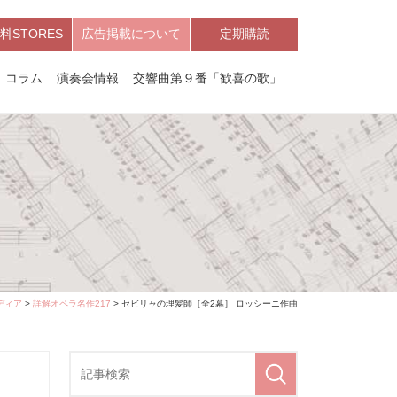
料STORES
広告掲載について
定期購読
コラム
演奏会情報
交響曲第９番「歓喜の歌」
ディア
>
詳解オペラ名作217
> セビリャの理髪師［全2幕］ ロッシーニ作曲