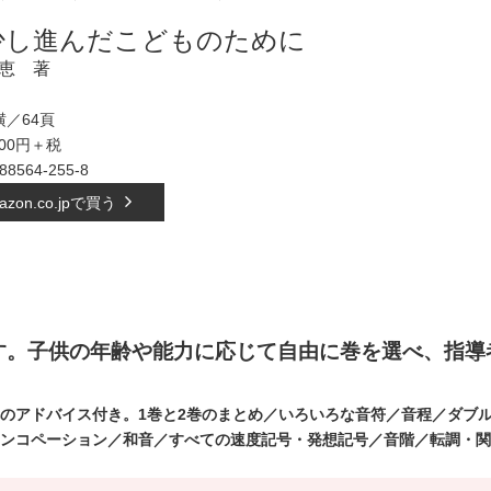
少し進んだこどものために
恵 著
／64頁
000円＋税
-88564-255-8
azon.co.jpで買う
す。子供の年齢や能力に応じて自由に巻を選べ、指導
のアドバイス付き。1巻と2巻のまとめ／いろいろな音符
／音程／ダブ
ンコペーション／和音／すべての
速度記号・発想記号／音階／転調・関