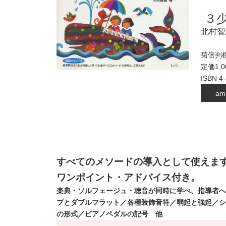
３
北村智
菊倍判横
定価1,
ISBN 4
am
すべてのメソードの導入として使えま
ワンポ
イント・アドバイス付き。
楽典・ソルフェージュ・聴音が同時に学べ、指導者へ
プとダブルフラット／各種装飾音符／弱起と強起／シ
の形式／ピアノペダルの記号 他