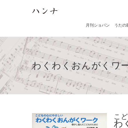
月刊ショパン
うたの
わくわくおんがくワ
こど
わ