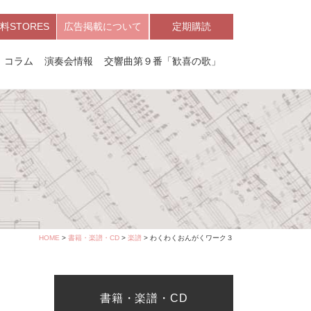
料STORES
広告掲載について
定期購読
コラム
演奏会情報
交響曲第９番「歓喜の歌」
HOME
>
書籍・楽譜・CD
>
楽譜
> わくわくおんがくワーク３
書籍・楽譜・CD