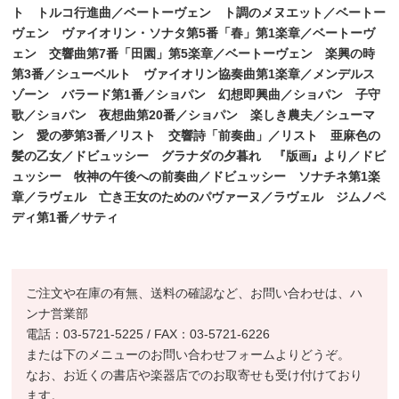
ト トルコ行進曲／ベートーヴェン ト調のメヌエット／ベートー
ヴェン ヴァイ
オリン・ソナタ第5番「春」第1楽章／ベートーヴ
ェン 交響曲第7番「田園」第5楽章／ベートーヴェン 楽興
の時
第3番／シューベルト ヴァイオリン協奏曲第1楽章／メンデルス
ゾーン バラード第1番／ショパン 幻想
即興曲／ショパン 子守
歌／ショパン 夜想曲第20番／ショパン 楽しき農夫／シューマ
ン 愛の夢第3番／
リスト 交響詩「前奏曲」／リスト 亜麻色の
髪の乙女／ドビュッシー グラナダの夕暮れ 『版画』より／ド
ビ
ュッシー 牧神の午後への前奏曲／ドビュッシー ソナチネ第1楽
章／ラヴェル 亡き王女のためのパヴァー
ヌ／ラヴェル ジムノペ
ディ第1番／サティ
ご注文や在庫の有無、送料の確認など、お問い合わせは、ハ
ンナ営業部
電話：03-5721-5225 / FAX：03-5721-6226
または下のメニューのお問い合わせフォームよりどうぞ。
なお、お近くの書店や楽器店でのお取寄せも受け付けており
ます。