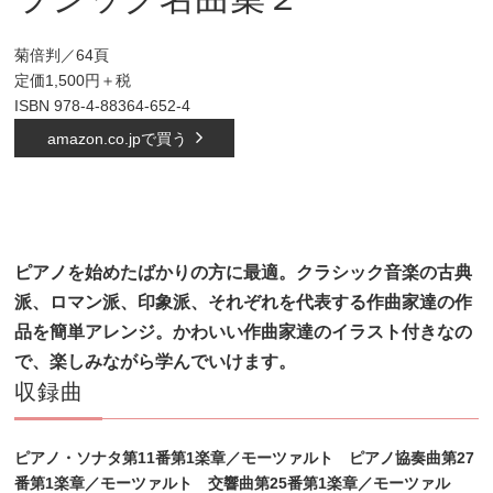
菊倍判／64頁
定価1,500円＋税
ISBN 978-4-88364-652-4
amazon.co.jpで買う
ピアノを始めたばかりの方に最適。クラシック音楽の古典
派、ロマン派、印象派、それぞれを代表する作
曲家達の作
品を簡単アレンジ。かわいい作曲家達のイラスト付きなの
で、楽しみながら学んでいけます。
収録曲
ピアノ・ソナタ第11番第1楽章／モーツァルト ピアノ協奏曲第27
番第1楽章／モーツァルト 交響曲
第25番第1楽章／モーツァル