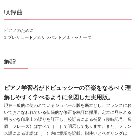
収録曲
ピアノのために
1.プレリュード／2.サラバンド／3.トッカータ
解説
ピアノ学習者がドビュッシーの音楽をなるべく理
解しやすく学べるように意図した実用版。
現在一般的に使われているジョベール版を底本とし、フランスにお
いておこなわれている伝統的な修正を校訂に採用。定本に見られる
明らかな印刷上の誤りを訂正し、校訂者による補足（臨時記号、音
価、フレーズ）はすべて［ ］で明示してあります。また、フラン
ス語による楽譜は（ ）内に意訳を記載。指使いとペダリングは、