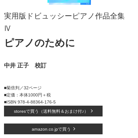
実用版ドビュッシーピアノ作品全集
Ⅳ
ピアノのために
中井 正子 校訂
■菊倍判／32ページ
■定価：本体1000円＋税
■ISBN 978-4-88364-176-5
storesで買う（送料無料＆おまけ付♪）
amazon.co.jpで買う