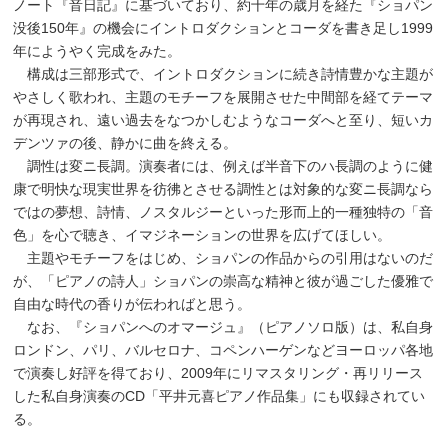
ノート『音日記』に基づいており、約十年の歳月を経た『ショパン
没後150年』の機会にイントロダクションとコーダを書き足し1999
年にようやく完成をみた。
構成は三部形式で、イントロダクションに続き詩情豊かな主題が
やさしく歌われ、主題のモチーフを展開させた中間部を経てテーマ
が再現され、遠い過去をなつかしむようなコーダへと至り、短いカ
デンツァの後、静かに曲を終える。
調性は変ニ長調。演奏者には、例えば半音下のハ長調のように健
康で明快な現実世界を彷彿とさせる調性とは対象的な変ニ長調なら
ではの夢想、詩情、ノスタルジーといった形而上的一種独特の「音
色」を心で聴き、イマジネーションの世界を広げてほしい。
主題やモチーフをはじめ、ショパンの作品からの引用はないのだ
が、「ピアノの詩人」ショパンの崇高な精神と彼が過ごした優雅で
自由な時代の香りが伝わればと思う。
なお、『ショパンへのオマージュ』（ピアノソロ版）は、私自身
ロンドン、パリ、バルセロナ、コペンハーゲンなどヨーロッパ各地
で演奏し好評を得ており、2009年にリマスタリング・再リリース
した私自身演奏のCD「平井元喜ピアノ作品集」にも収録されてい
る。