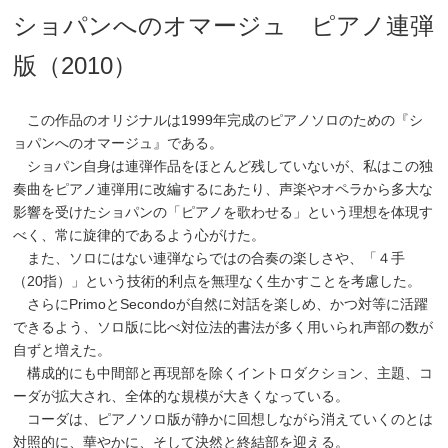
ショパンへのオマージュ ピアノ連弾
版（2010）
この作品のオリジナルは1999年完成のピアノソロのための『シ
ョパンへのオマージュ』である。
ショパン自身は連弾作品をほとんど残していないが、私はこの独
奏曲をピアノ連弾用に改編するにあたり、声楽やオペラから多大な
影響を受けたショパンの「ピアノを歌わせる」という理想を体現す
べく、常に旋律的であるよう心がけた。
また、ソロにはない連弾ならではの合奏の楽しさや、「４手
（20指）」という技術的利点を無理なく生かすことを考慮した。
さらにPrimoとSecondoが自然に対話を楽しめ、かつ対等に活躍
できるよう、ソロ版に比べ対位法的書法が多く用いられ声部の数が
自ずと増えた。
構成的にも中間部と再現部を除くイントロダクション、主題、コ
ーダが拡大され、全体的な規模が大きくなっている。
コーダは、ピアノソロ版が静かに回想しながら消えていくのとは
対照的に、華やかに、そして決然と終結部を迎える。