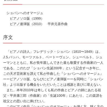
ショパンへのオマージュ
ピアノソロ版（1999）
ピアノ連弾版（2010） 平井元喜作曲
序文
「ピアノの詩人」フレデリック・ショパン（1810〜1849）は、
J.S.バッハ、モーツァルト、ベートーヴェン、シューベルト、シュ
ーマンとともに、私が長年親しんできた最も敬愛する作曲家の一人
である。このたび「ショパン生誕200年」という記念すべき年に、
この天才芸術家を讃えて私が作曲した『ショパンへのオマージュ』
ーーピアノソロ版、ならびにピアノ連弾版ーーを同時に「ショパン
社」より出版する機会をいただいたことは感謝と喜びに堪えない。
また、本年2010年は奇しくも私の作曲とピアノの師にあたる祖
父・平井康三郎（作曲家）の「生誕100年」にあたり、この楽譜を
祖父との思い出に捧げたい。
このピアノ作品『ショパンへのオマージュ』を弾く方、聴く方の