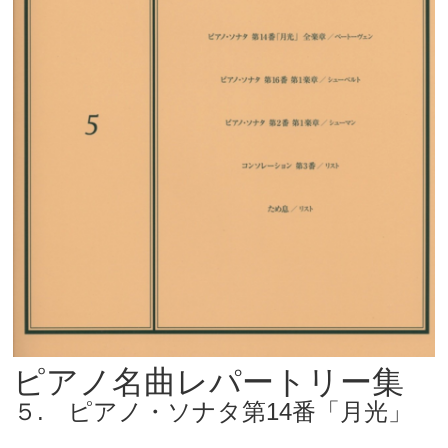
ピアノ名曲レパートリー集
５. ピアノ・ソナタ第14番「月光」