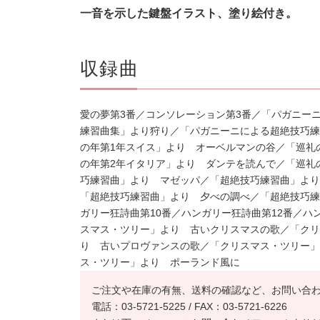
一音を示した鍵盤イラスト、塗り絵付き。
収録曲
愛の夢第3番／コンソレーション第3番／「パガニー
練習曲集」より狩り／「パガニーニによる超絶技巧練
の年第1年スイス」より オーベルマンの谷／「巡礼
の年第2年イタリア」より ダンテを読んで／「巡礼
巧練習曲」より マゼッパ／「超絶技巧練習曲」より
「超絶技巧練習曲」より 夕べの調べ／「超絶技巧練
ガリー狂詩曲第10番／ハンガリー狂詩曲第12番／ハ
スマス・ツリー」より 古いクリスマスの歌／「クリ
り 古いプロヴァンスの歌／「クリスマス・ツリー」
ス・ツリー」より ポーランド風に
ご注文や在庫の有無、送料の確認など、お問い合
電話：03-5721-5225 / FAX：03-5721-6226