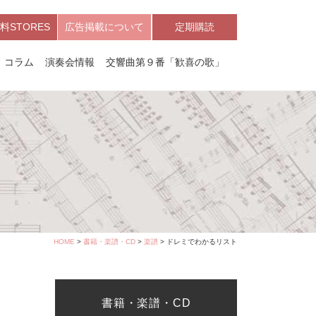
料STORES
広告掲載について
定期購読
コラム
演奏会情報
交響曲第９番「歓喜の歌」
HOME
>
書籍・楽譜・CD
>
楽譜
> ドレミでわかるリスト
書籍・楽譜・CD