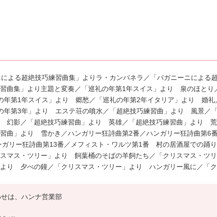
ニによる超絶技巧練習曲集」よりラ・カンパネラ／「パガニーニによる
習曲集」より主題と変奏／「巡礼の年第1年スイス」より 泉のほとり
の年第1年スイス」より 郷愁／「巡礼の年第2年イタリア」より 婚礼
の年第3年」より エステ荘の噴水／「超絶技巧練習曲」より 風景／
 幻影／「超絶技巧練習曲」より 英雄／「超絶技巧練習曲」より 荒
習曲」より 雪かき／ハンガリー狂詩曲第2番／ハンガリー狂詩曲第6
ンガリー狂詩曲第13番／メフィスト・ワルツ第1番 村の居酒屋での踊
スマス・ツリー」より 飼葉桶のそばの羊飼たち／「クリスマス・ツリ
より 夕べの鐘／「クリスマス・ツリー」より ハンガリー風に／「ク
わせは、ハンナ営業部