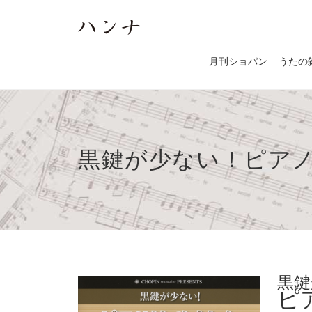
月刊ショパン
うたの
黒鍵が少ない！ピア
黒
ピ