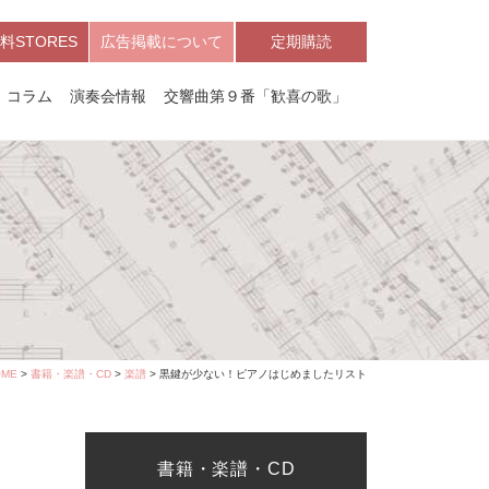
料STORES
広告掲載について
定期購読
コラム
演奏会情報
交響曲第９番「歓喜の歌」
OME
>
書籍・楽譜・CD
>
楽譜
> 黒鍵が少ない！ピアノはじめましたリスト
書籍・楽譜・CD