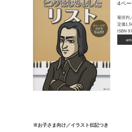
4ペ
菊倍判／
定価1,
ISBN 9
am
※お子さま向け／イラスト伝記つき