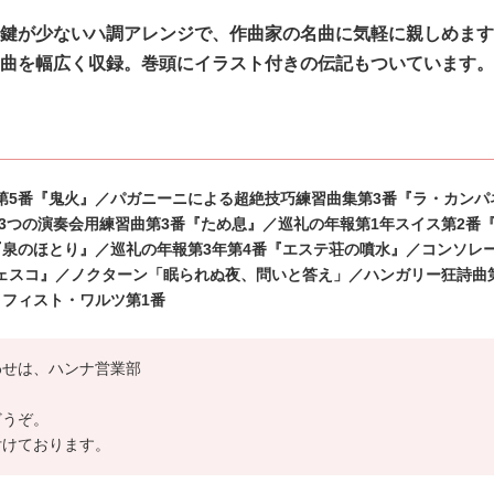
鍵が少ないハ調アレンジで、作曲家の名曲に気軽に親しめ
ます
曲を幅広く収録。巻頭にイラスト付きの伝記も
ついています。
第5番『鬼火』／パガニーニによる超絶技巧練
習曲集第3番『ラ・カンパ
3つの演奏会用練習曲
第3番『ため息』／巡礼の年報第1年スイス第2番
『泉のほとり』／巡礼の年報第3年第4番『エステ荘の噴水』／コンソレ
ェスコ』／ノクターン「眠られぬ夜、問いと答え」／ハンガリー狂詩曲
メフィスト・ワルツ第1番
わせは、ハンナ営業部
どうぞ。
付けております。