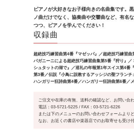
ピアノが大好きなお子様向きの名曲集です。黒
ノ曲だけでなく、協奏曲や交響曲など、有名な
つつ、ピアノを学んでください！
収録曲
超絶技巧練習曲第4番『マゼッパ』／超絶技巧練習曲
パガニーニによる超絶技巧練習曲集第5番『狩り』／ 
シュタットの湖で』／巡礼の年報第1年スイス第4番
第3番／伝説『小鳥に説教する
アッシジの聖フランチ
ハンガリー
狂詩曲第4番／ハンガリー狂詩曲第6番／
ご注文や在庫の有無、送料の確認など、お問い合
電話：03-5721-5225 / FAX：03-5721-6226
または下のメニューのお問い合わせフォームより
なお、お近くの書店や楽器店でのお取寄せも受け