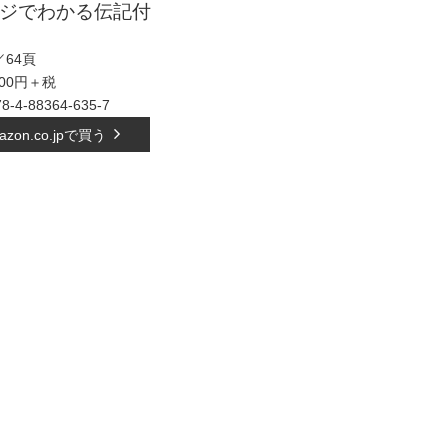
ージでわかる伝記付
64頁
500円＋税
78-4-88364-635-7
azon.co.jpで買う