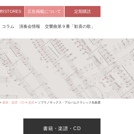
料STORES
広告掲載について
定期購読
コラム
演奏会情報
交響曲第９番「歓喜の歌」
>
書籍・楽譜・CD
>
楽譜
> ソプラノサックス・アルバムクラシック名曲選
書籍・楽譜・CD