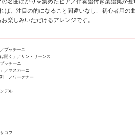
クの名曲ばかりを集めたピアノ伴奏譜付き楽譜集が登
すれば、注目の的になること間違いなし。初心者用の
もお楽しみいただけるアレンジです。
」／プッチーニ
心は開く」／サン・サーンス
／プッチーニ
曲」／マスカーニ
行列」／ワーグナー
ヘンデル
フ
サコフ