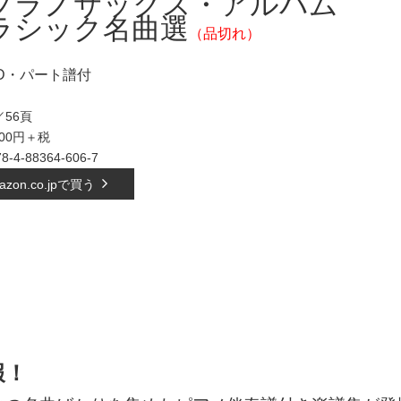
プラノサックス・アルバム
ラシック名曲選
（品切れ）
D・パート譜付
56頁
500円＋税
8-4-
88364-606-7
azon.co.jpで買う
報！