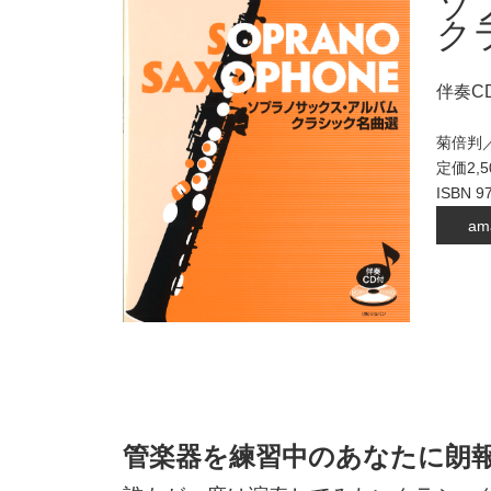
ソ
ク
伴奏C
菊倍判／
定価2,
ISBN 97
am
管楽器を練習中のあなたに朗