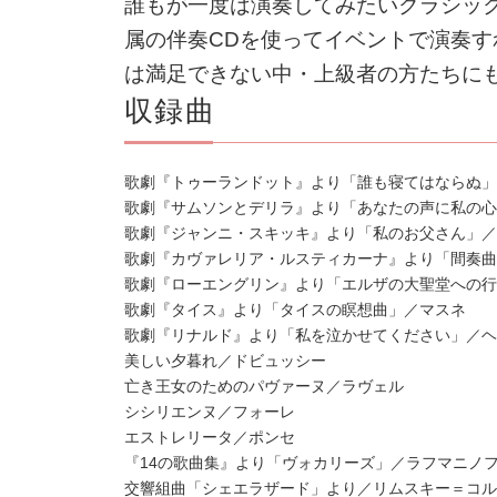
誰もが一度は演奏してみたいクラシッ
属の伴
奏CDを使ってイベントで演奏
は満足できない
中・上級者の方たちに
収録曲
歌劇『トゥーランドット』より「誰も寝てはならぬ
歌劇『サムソンとデリラ』より「あなたの声に私の
歌劇『ジャンニ・スキッキ』より「私のお父さん」
歌劇『カヴァレリア・ルスティカーナ』より「間奏
歌劇『ローエングリン』より「エルザの大聖堂への
歌劇『タイス』より「タイスの瞑想曲」／マスネ
歌劇『リナルド』より「私を泣かせてください」／
美しい夕暮れ／ドビュッシー
亡き王女のためのパヴァーヌ／ラヴェル
シシリエンヌ／フォーレ
エストレリータ／ポンセ
『14の歌曲集』より「ヴォカリーズ」／ラフマニノ
交響組曲「シェエラザード」より／リムスキー＝コル