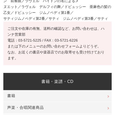
ン 前奏曲／ラヴェル ハイドンの名によるメ
ヌエット／ラヴェル デルフィの舞／ドビュッシー 亜麻色の髪の
乙女／ドビュッシー ジムノペディ第1番／
サティジムノペディ第2番／サティ ジムノペディ第3番／サティ
ご注文や在庫の有無、送料の確認など、お問い合わせは、ハ
ンナ営業部
電話：03-5721-5225 / FAX：03-5721-6226
または下のメニューのお問い合わせフォームよりどうぞ。
なお、お近くの書店や楽器店でのお取寄せも受け付けており
ます。
書籍・楽譜・CD
書籍
声楽・合唱関連商品