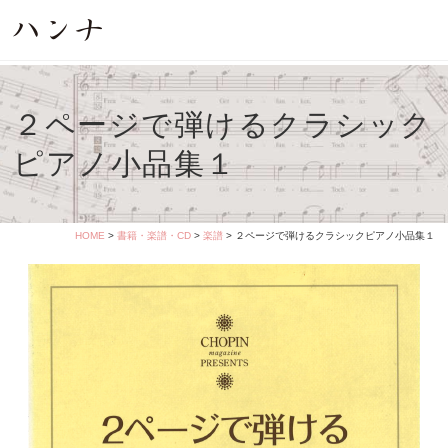
２ページで弾けるクラシック
ピアノ小品集１
HOME
>
書籍・楽譜・CD
>
楽譜
> ２ページで弾けるクラシックピアノ小品集１