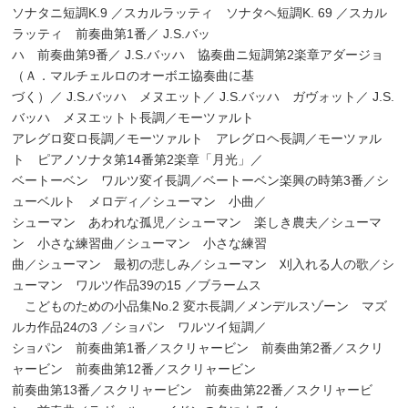
ソナタニ短調K.9 ／スカルラッティ ソナタヘ短調K. 69 ／スカル
ラッティ 前奏曲第1番／ J.S.バッ
ハ 前奏曲第9番／ J.S.バッハ 協奏曲ニ短調第2楽章アダージョ
（Ａ．マルチェルロのオーボエ協奏曲に基
づく）／ J.S.バッハ メヌエット／ J.S.バッハ ガヴォット／ J.S.
バッハ メヌエットト長調／モーツァルト
アレグロ変ロ長調／モーツァルト アレグロヘ長調／モーツァル
ト ピアノソナタ第14番第2楽章「月光」／
ベートーベン ワルツ変イ長調／ベートーベン楽興の時第3番／シ
ューベルト メロディ／シューマン 小曲／
シューマン あわれな孤児／シューマン 楽しき農夫／シューマ
ン 小さな練習曲／シューマン 小さな練習
曲／シューマン 最初の悲しみ／シューマン 刈入れる人の歌／シ
ューマン ワルツ作品39の15 ／ブラームス
こどものための小品集No.2 変ホ長調／メンデルスゾーン マズ
ルカ作品24の3 ／ショパン ワルツイ短調／
ショパン 前奏曲第1番／スクリャービン 前奏曲第2番／スクリ
ャービン 前奏曲第12番／スクリャービン
前奏曲第13番／スクリャービン 前奏曲第22番／スクリャービ