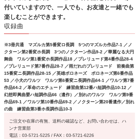
付いていますので、一人でも、お友達と一緒でも
楽しむことができます。
収録曲
※3冊共通 マズルカ第5番変ロ長調 5つのマズルカ作品7-1 ／ノ
クターン第2番変ホ長調 3つの
ノクターン作品9-2 ／華麗なる大円
舞曲 ワルツ第1番変ホ長調作品18 ／プレリュード第4番作品28-4
／プレ
リュード第7番作品28-7 ／雨だれのプレリュード 前奏曲第
15番変ニ長調作品28-15 ／英雄ポロネーズ ポロ
ネーズ第6番作品
53 ／小犬のワルツ ワルツ第6番変ニ長調作品64-1 ／ワルツ第7番
作品64-2 ／革命のエチュー
ド 練習曲第12番ハ短調作品10-12 ／
幻想即興曲嬰ハ短調作品66（遺作）／別れのワルツ ワルツ第9番
作品
69-1 ／ワルツ第10番作品69-2 ／ノクターン第20番遺作／別れ
の曲 練習曲第3番ホ長調作品10-3
ご注文や在庫の有無、送料の確認など、お問い合わせは、ハ
ンナ営業部
電話：03-5721-5225 / FAX：03-5721-6226