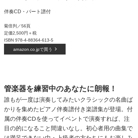
伴奏CD・パート譜付
菊倍判／56頁
定価2,500円＋税
ISBN 978-4-
88364-613-5
amazon.co.jpで買う
管楽器を練習中のあなたに朗報！
誰もが一度は演奏してみたいクラシックの名曲ば
かりを集めたピアノ伴奏譜付き楽譜集が登場。付
属の伴
奏CDを使ってイベントで演奏すれば、注
目の的になること間違いなし。初心者用の曲集で
は満足できない
中・上級者の方たちにもお楽しみ