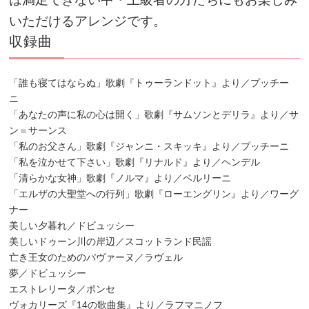
いただけるアレンジです。
収録曲
「誰も寝てはならぬ」歌劇『トゥーランドット』より／プッチー
ニ
「あなたの声に私の心は開く」歌劇『サムソンとデリラ』より／サ
ン＝サーンス
「私のお父さん」歌劇『ジャンニ・スキッキ』より／プッチーニ
「私を泣かせて下さい」歌劇『リナルド』より／ヘンデル
「清らかな女神」歌劇『ノルマ』より／ベルリーニ
「エルザの大聖堂への行列」歌劇『ローエングリン』より／ワーグ
ナー
美しい夕暮れ／ドビュッシー
美しいドゥーン川の岸辺／スコットランド民謡
亡き王女のためのパヴァーヌ／ラヴェル
夢／ドビュッシー
エストレリータ／ポンセ
ヴォカリーズ『14の歌曲集』より／ラフマニノフ