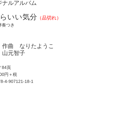
ジナルアルバム
らいい気分
（品切れ）
伴奏つき
・作曲 なりたようこ
 山元智子
84頁
700円＋税
78-4-907121-18-1