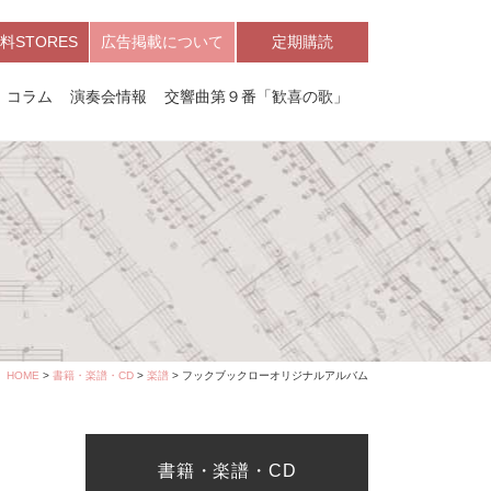
料STORES
広告掲載について
定期購読
コラム
演奏会情報
交響曲第９番「歓喜の歌」
HOME
>
書籍・楽譜・CD
>
楽譜
> フックブックローオリジナルアルバム
書籍・楽譜・CD