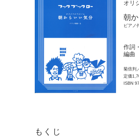
オリ
朝か
ピアノ
作詞
編曲
菊倍判／
定価1,
ISBN 9
もくじ