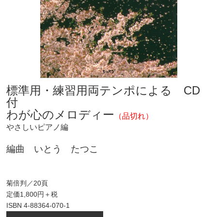
標準用・練習用両テンポによる CD
付
わが心のメロディー
（品切れ）
やさしいピアノ編
編曲 いとう たつこ
菊倍判／20頁
定価1,800円＋税
ISBN 4-88364-070-1