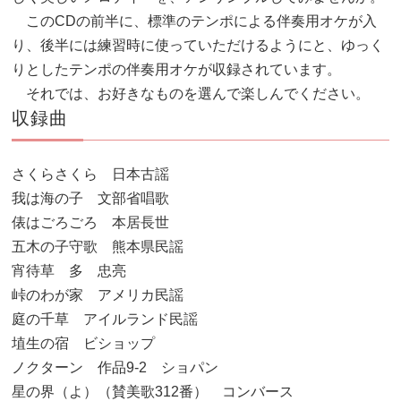
このCDの前半に、標準のテンポによる伴奏用オケが入
り、後半には練習時に使っていただけるようにと、ゆっく
りとしたテンポの伴奏用オケが収録されています。
それでは、お好きなものを選んで楽しんでください。
収録曲
さくらさくら 日本古謡
我は海の子 文部省唱歌
俵はごろごろ 本居長世
五木の子守歌 熊本県民謡
宵待草 多 忠亮
峠のわが家 アメリカ民謡
庭の千草 アイルランド民謡
埴生の宿 ビショップ
ノクターン 作品9-2 ショパン
星の界（よ）（賛美歌312番） コンバース