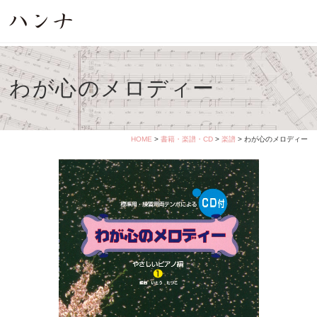
わが心のメロディー
HOME
>
書籍・楽譜・CD
>
楽譜
> わが心のメロディー