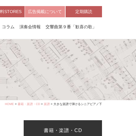
料STORES
広告掲載について
定期購読
コラム
演奏会情報
交響曲第９番「歓喜の歌」
HOME
>
書籍・楽譜・CD
>
楽譜
> 大きな楽譜で弾けるシニアピアノ下
書籍・楽譜・CD