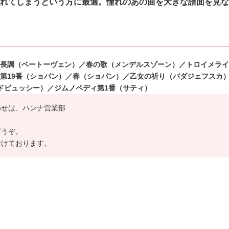
れてしまうという方に最適。憧れのあの曲を大
きな譜面を見な
長調（ベートーヴェン）／春の歌（メンデルス
ゾーン）／トロイメライ
第19番（ショパン）／春
（ショパン）／乙女の祈り（バダジェフスカ
ドビュッ
シー）／ジムノペディ第1番（サティ）
わせは、ハンナ営業部
どうぞ。
付けております。