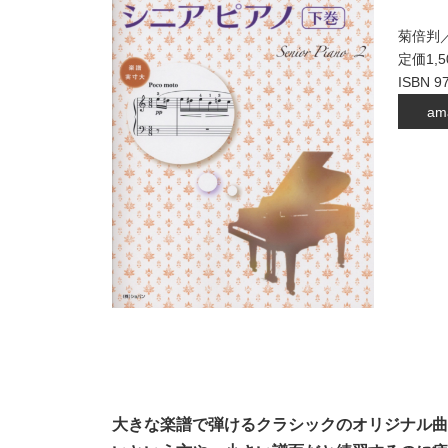
菊倍判／
定価1,
ISBN 9
am
大きな楽譜で弾けるクラシックのオリジナル曲