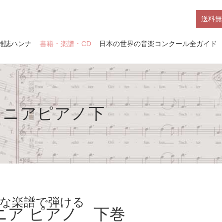
送料無
雑誌ハンナ
書籍・楽譜・CD
日本の世界の音楽コンクール全ガイド
シニアピアノ下
な楽譜で弾ける
ニア ピアノ 下巻