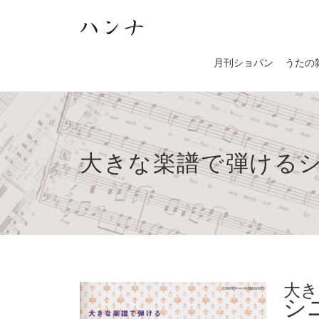
月刊ショパン
うたの
大きな楽譜で弾ける
大き
シ