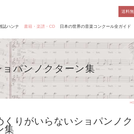
送料無
雑誌ハンナ
書籍・楽譜・CD
日本の世界の音楽コンクール全ガイド
ショパンノクターン集
H
めくりがいらないショパンノク
ン集