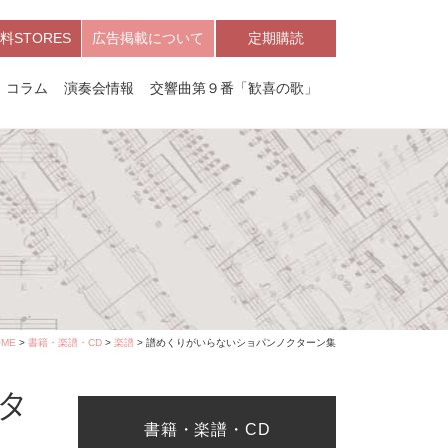
料STORES
広告掲載について
定期購読
コラム
演奏会情報
交響曲第９番「歓喜の歌」
OME
>
書籍・楽譜・CD
>
楽譜
> 譜めくりがいらないショパンノクターン集
タ
書籍・楽譜・CD