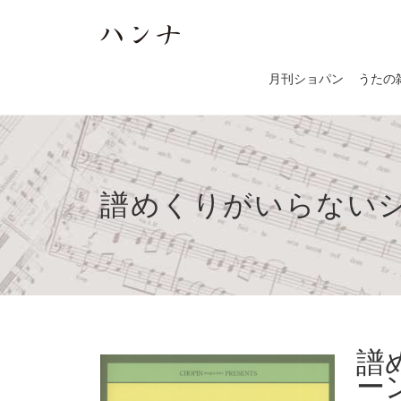
月刊ショパン
うたの
譜めくりがいらない
譜
ー