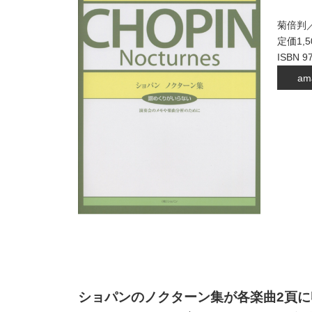
菊倍判／
定価1,
ISBN 9
am
ショパンのノクターン集が各楽曲2頁