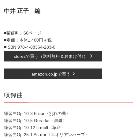
中井 正子 編
■菊倍判／60ページ
■定価：本体1,400円＋税
■ISBN 978-4-88364-283-0
storesで買う（送料無料＆おまけ付♪）
amazon.co.jpで買う
収録曲
練習曲Op.10-3 E-dur〈別れの曲〉
練習曲Op.10-5 Ges-dur〈黒鍵〉
練習曲Op.10-12 c-moll〈革命〉
練習曲Op.25-1 As-dur〈エオリアンハープ〉