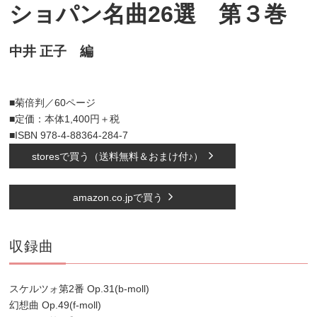
ショパン名曲26選 第３巻
中井 正子 編
■菊倍判／60ページ
■定価：本体1,400円＋税
■ISBN 978-4-88364-284-7
storesで買う（送料無料＆おまけ付♪）
amazon.co.jpで買う
収録曲
スケルツォ第2番 Op.31(b-moll)
幻想曲 Op.49(f-moll)