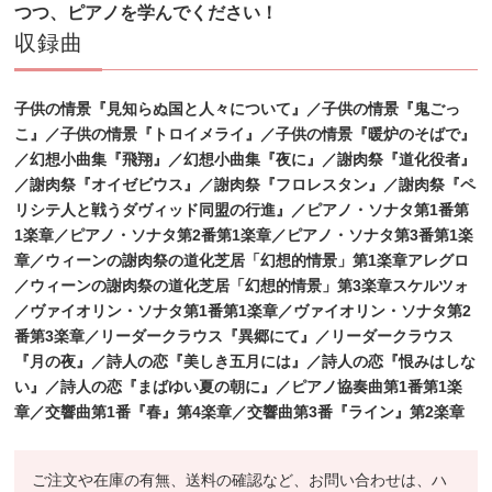
つつ、ピアノを学んでください！
収録曲
子供の情景『見知らぬ国と人々について』／子供の情景『鬼ごっ
こ』／子供の情景『トロイメライ』
／子供の情景『暖炉のそばで』
／幻想小曲集『飛翔』／幻想小曲集『夜に』／謝肉祭『道化役者』
／謝肉祭
『オイゼビウス』／謝肉祭『フロレスタン』／謝肉祭『ペ
リシテ人と戦うダヴィッド同盟の行進』／ピアノ・ソ
ナタ第1番第
1楽章／ピアノ・ソナタ第2番第1楽章／ピアノ・ソナタ第3番第1楽
章／ウィーンの謝肉祭の道化芝
居「幻想的情景」第1楽章アレグロ
／ウィーンの謝肉祭の道化芝居「幻想的情景」第3楽章スケルツォ
／ヴァイ
オリン・ソナタ第1番第1楽章／ヴァイオリン・ソナタ第2
番第3楽章／リーダークラウス『異郷にて』／リーダー
クラウス
『月の夜』／詩人の恋『美しき五月には』／詩人の恋『恨みはしな
い』／詩人の恋『まばゆい夏の朝に』
／ピアノ協奏曲第1番第1楽
章／交響曲第1番『春』第4楽章／交響曲第3番『ライン』第2楽章
ご注文や在庫の有無、送料の確認など、お問い合わせは、ハ