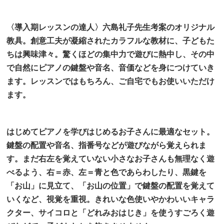
〈導入期レッスンの達人〉六島礼子先生考案のオリジナル
教具。創意工夫が凝縮されたカラフルな教材に、
子どもた
ちは興味津々。驚くほどの集中力で遊びに熱中し、その中
で自然にピアノの鍵盤や音名、音価な
どを身につけていき
ます。レッスンではもちろん、ご自宅でもお使いいただけ
ます。
はじめてピアノを学びはじめるお子さんに最適なセット。
鍵盤の配置や音名、指番号などが遊びながら覚えら
れま
す。
まだ右左を覚えていない小さなお子さんも無理なく遊
べるよう、右＝赤、左＝青と色であらわしたり、黒鍵を
「お山」に見立て、「お山の位置」で鍵盤の配置を覚えて
いくなど、視覚を重視。きれいな色使いやかわいい
キャラ
クター、サイコロと「どれみおはじき」を使うすごろく遊