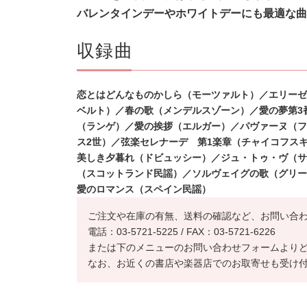
バレンタインデーやホワイトデーにも最適な曲
収録曲
恋とはどんなものかしら（モーツァルト）／エリーゼ
ベルト）／春の歌（メンデルスゾーン）／愛の夢第3
（ランゲ）／愛の挨拶（エルガー）／パヴァーヌ（フ
ス2世）／弦楽セレナーデ 第1楽
章（チャイコフス
美しき夕暮れ
（ドビュッシー）／ジュ・トゥ・ヴ（サ
（スコットランド民謡）／ソルヴェイグの歌（グリー
愛のロマンス（スペイン民謡）
ご注文や在庫の有無、送料の確認など、お問い合
電話：03-5721-5225 / FAX：03-5721-6226
または下のメニューのお問い合わせフォームより
なお、お近くの書店や楽器店でのお取寄せも受け