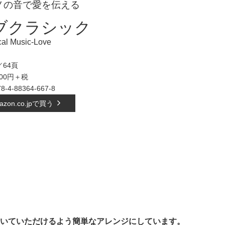
ノの音で愛を伝える
ブクラシック
cal Music-Love
64頁
500円＋税
78-4-88364-667-8
azon.co.jpで買う
いていただけるよう簡単なアレンジにしています。