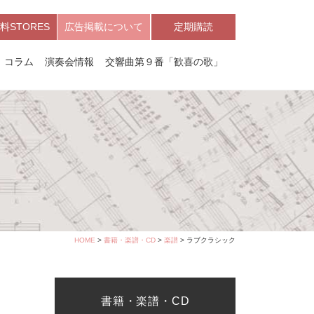
料STORES
広告掲載について
定期購読
コラム
演奏会情報
交響曲第９番「歓喜の歌」
HOME
>
書籍・楽譜・CD
>
楽譜
> ラブクラシック
書籍・楽譜・CD