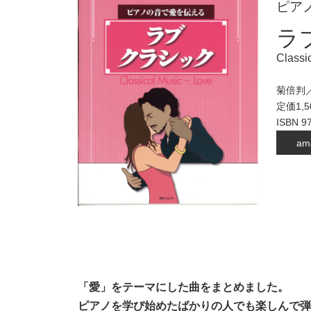
ピア
ラ
Classi
菊倍判／
定価1,
ISBN 9
am
「愛」をテーマにした曲をまとめました。
ピアノを学び始めたばかりの人でも楽しんで弾