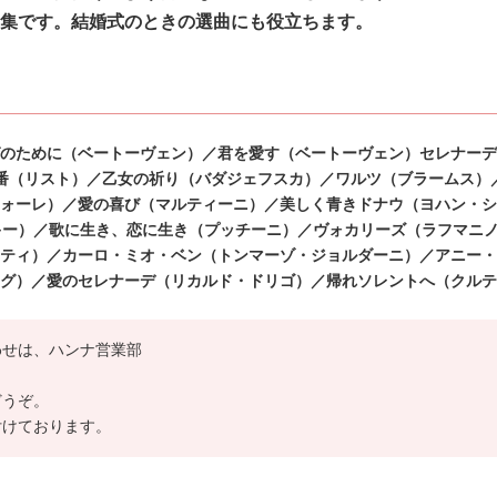
集です。結婚式のときの選曲にも役立ちます。
のために（ベートーヴェン）／君を愛す（ベー
トーヴェン）セレナーデ
番（リスト）／乙女の祈
り（バダジェフスカ）／ワルツ（ブラームス）
ォー
レ）／愛の喜び（マルティーニ）／美しく青きドナウ（ヨハン・シ
キー）／歌に生き、恋に生き（プッチーニ）／ヴォカリーズ（ラフマニ
ティ）／カーロ・ミオ・ベン（トンマーゾ・ジョルダーニ）／アニー・
グ）／愛のセレナーデ（リカルド・ドリゴ）／帰れソ
レントへ（クルテ
わせは、ハンナ営業部
どうぞ。
付けております。