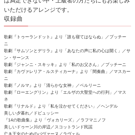
は満足できない
中・上級者の方たちにもお楽しみ
いただけるアレンジです。
収録曲
歌劇『トゥーランドット』より「誰も寝てはならぬ」／プッチー
ニ
歌劇『サムソンとデリラ』より「あなたの声に私の心は開く」／サ
ン・サーンス
歌劇『ジャンニ・スキッキ』より「私のお父さん」／プッチーニ
歌劇『カヴァレリア・ルスティカーナ』より「間奏曲」／マスカー
ニ
歌劇『ノルマ』より「清らかな女神」／ベルリーニ
歌劇『ローエングリン』より「エルザの大聖堂への行列」／マス
ネ
歌劇『リナルド』より「私を泣かせてください」／ヘンデル
美しい夕暮れ／ドビュッシー
『14の歌曲集』より「ヴォカリーズ」／ラフマニノフ
美しいドゥーン川の岸辺／スコットランド民謡
亡き王女のためのパヴァーヌ／ラヴェル