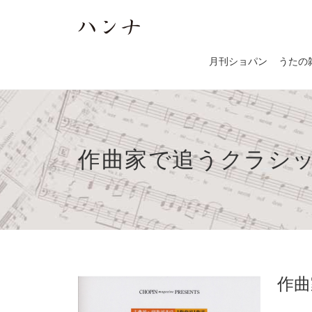
月刊ショパン
うたの
作曲家で追うクラシ
作曲