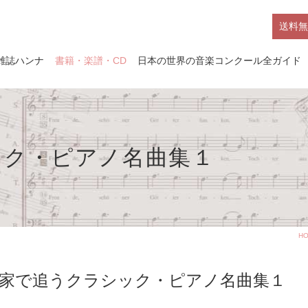
送料無
雑誌ハンナ
書籍・楽譜・CD
日本の世界の音楽コンクール全ガイド
ック・ピアノ名曲集１
H
家で追うクラシック・ピアノ名曲集１