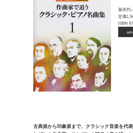
菊倍判／
定価1,
ISBN 9
am
古典派から印象派まで、クラシック音楽を代表