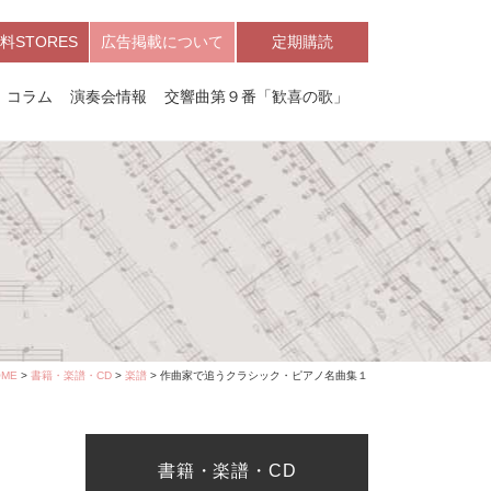
料STORES
広告掲載について
定期購読
コラム
演奏会情報
交響曲第９番「歓喜の歌」
OME
>
書籍・楽譜・CD
>
楽譜
> 作曲家で追うクラシック・ピアノ名曲集１
書籍・楽譜・CD