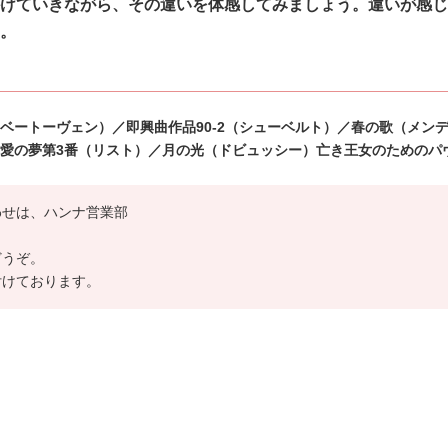
けていきながら、その違いを体感してみましょう。
違いが感じ
。
ートーヴェン）／即興曲作品90-2（シューベ
ルト）／春の歌（メン
愛の夢第3番（リスト）／
月の光（ドビュッシー）亡き王女のためのパ
わせは、ハンナ営業部
どうぞ。
付けております。