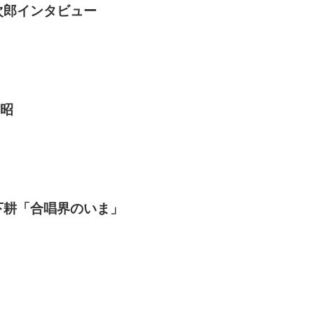
次郎インタビュー
昭
下耕「合唱界のいま」