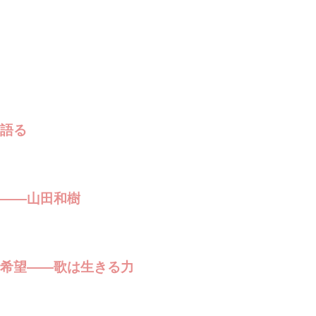
語る
――山田和樹
希望――歌は生きる力