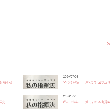
次
2020/07/03
お知らせ
私の指揮法――第7走者 城谷正
2020/06/15
洋史
私の指揮法――第5走者 本山秀