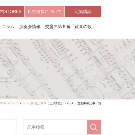
料STORES
広告掲載について
定期購読
コラム
演奏会情報
交響曲第９番「歓喜の歌」
ME
>
メディア
>
ハンナ関連記事
> うたの雑誌「ハンナ」過去掲載記事一覧