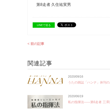
第8走者 久住祐実男
LINEで送る
< 前の記事
関連記事
2020/09/16
うたの雑誌「ハンナ」休刊の
2020/06/19
私の指揮法――第6走者 三澤