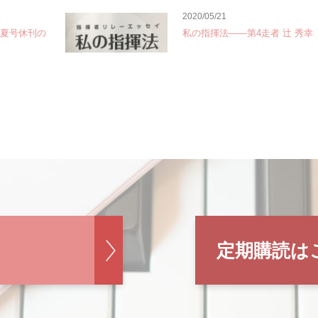
2020/05/21
年夏号休刊の
私の指揮法――第4走者 辻 秀幸
定期購読は