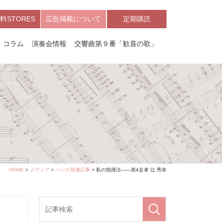
料STORES
広告掲載について
定期購読
コラム
演奏会情報
交響曲第９番「歓喜の歌」
HOME
>
メディア
>
ハンナ関連記事
> 私の指揮法――第4走者 辻 秀幸