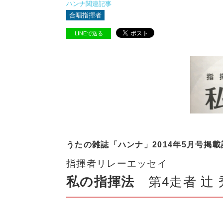
ハンナ関連記事
合唱指揮者
LINEで送る
うたの雑誌「ハンナ」2014年5月号掲載
指揮者リレーエッセイ
私の指揮法
第4走者 辻