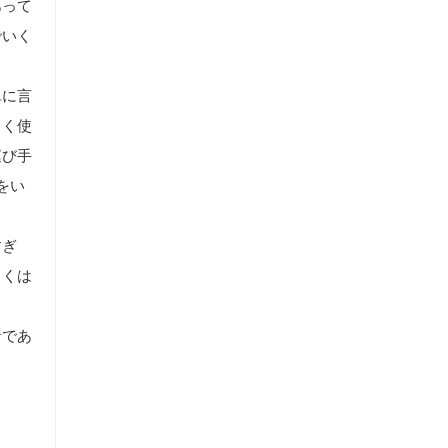
あって
でいく
単に言
よく使
運び手
をい
すぎ
しくは
者であ