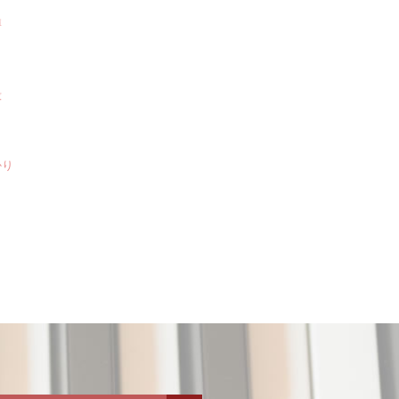
博
毅
かり