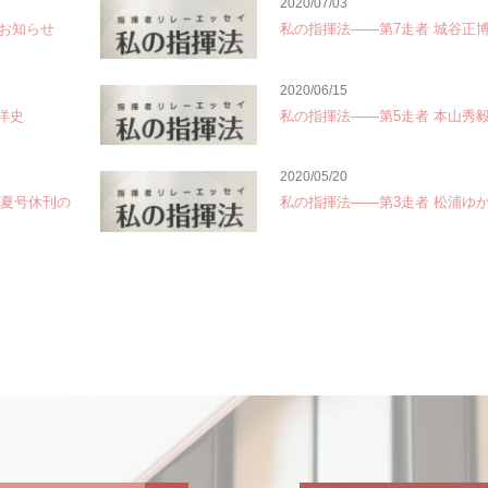
2020/07/03
お知らせ
私の指揮法――第7走者 城谷正
2020/06/15
洋史
私の指揮法――第5走者 本山秀
2020/05/20
年夏号休刊の
私の指揮法――第3走者 松浦ゆ