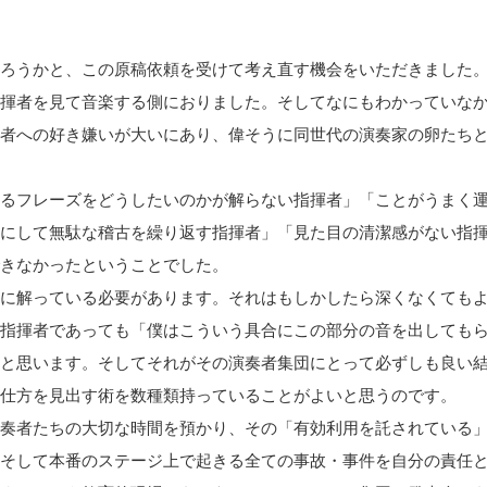
ろうかと、この原稿依頼を受けて考え直す機会をいただきました
揮者を見て音楽する側におりました。そしてなにもわかっていな
者への好き嫌いが大いにあり、偉そうに同世代の演奏家の卵たち
るフレーズをどうしたいのかが解らない指揮者」「ことがうまく
にして無駄な稽古を繰り返す指揮者」「見た目の清潔感がない指
きなかったということでした。
に解っている必要があります。それはもしかしたら深くなくても
指揮者であっても「僕はこういう具合にこの部分の音を出しても
と思います。そしてそれがその演奏者集団にとって必ずしも良い
仕方を見出す術を数種類持っていることがよいと思うのです。
奏者たちの大切な時間を預かり、その「有効利用を託されている
そして本番のステージ上で起きる全ての事故・事件を自分の責任