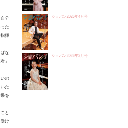
ショパン2026年4月号
。自分
かった
と指揮
運ばな
ショパン2026年3月号
揮者」
よいの
らいた
結果を
」こと
と受け