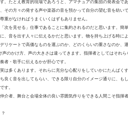
す。たとえ教育的現場であろうと、アマチュアの集団の発表会で
、その方々の発する声や楽器の音を預かって自分の望む音を紡い
尊重がなければうまくいくはずもありません。
「次を見せる」仕事であることに集約されるのだと思います。簡
に、音を出す人々に伝えるかだと思います。物を持ち上げる時に
デリケートで高価なものを運ぶのか、どのくらいの重さなのか、
かけ声のかけ方、声の大きさは違ってきます。指揮者としてはそれら
奏者・歌手に伝えるかが肝心です。
実は多くあります。それらに充分な心配りをしていかにたんぱく
ち良く音を出してもらい、できる限り自分のイメージ通りに、も
です。
仲介者、舞台と会場全体の良い雰囲気作りをできる人間こそ指揮
！？