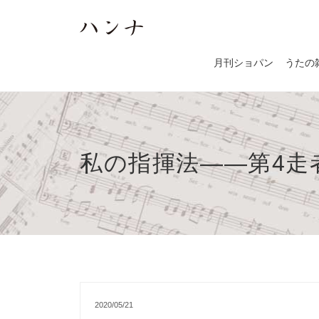
月刊ショパン
うたの
私の指揮法――第4走者
2020/05/21