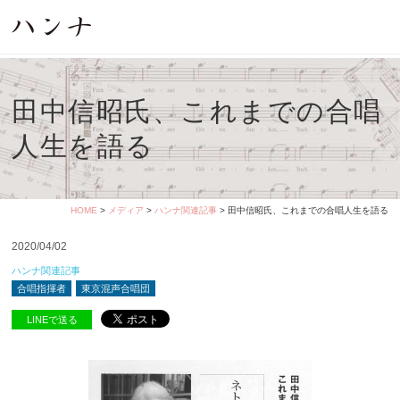
田中信昭氏、これまでの合唱
人生を語る
HOME
>
メディア
>
ハンナ関連記事
> 田中信昭氏、これまでの合唱人生を語る
2020/04/02
ハンナ関連記事
合唱指揮者
東京混声合唱団
LINEで送る