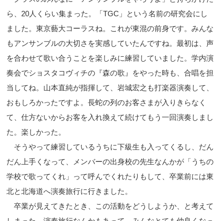
ら、20人くらい集まった。「TGC」という名前の研究会にし
ました。東京藝大コーラスね。これが東混の前身です。みんな
もアンサンブルの大切さを実感していたんですね。最初は、声
を合わせて歌い合うことを楽しみに練習していました。学内演
奏会でショスタコヴィチの『森の歌』をやった時も、合唱を担
当してね。山本直純が指揮して、岩城宏之も打楽器演奏して、
おもしろかったですよ。長蛇の列のお客さまが入りきらなく
て、仕方ないからお客を入れ換えて続けてもう一回演奏しまし
た。楽しかった。
そうやって練習しているうちに下級生も入ってくるし、だん
だん上手くなって、メンバーの出身校の先生なんかが「うちの
学校で歌ってくれ」って呼んでくれたりもして、卒業前には東
北と北海道へ演奏旅行に行きました。
卒業が見えてきたとき、この活動をどうしようか、と考えて
しまった。演奏旅行なんかもあって、みんなとても仲良くなっ