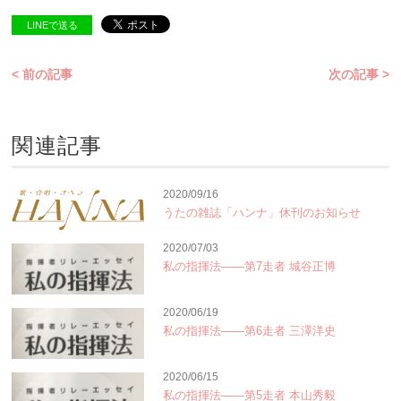
LINEで送る
< 前の記事
次の記事 >
関連記事
2020/09/16
うたの雑誌「ハンナ」休刊のお知らせ
2020/07/03
私の指揮法――第7走者 城谷正博
2020/06/19
私の指揮法――第6走者 三澤洋史
2020/06/15
私の指揮法――第5走者 本山秀毅