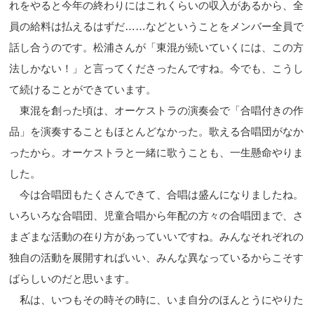
れをやると今年の終わりにはこれくらいの収入があるから、全
員の給料は払えるはずだ……などということをメンバー全員で
話し合うのです。松浦さんが「東混が続いていくには、この方
法しかない！」と言ってくださったんですね。今でも、こうし
て続けることができています。
東混を創った頃は、オーケストラの演奏会で「合唱付きの作
品」を演奏することもほとんどなかった。歌える合唱団がなか
ったから。オーケストラと一緒に歌うことも、一生懸命やりま
した。
今は合唱団もたくさんできて、合唱は盛んになりましたね。
いろいろな合唱団、児童合唱から年配の方々の合唱団まで、さ
まざまな活動の在り方があっていいですね。みんなそれぞれの
独自の活動を展開すればいい、みんな異なっているからこそす
ばらしいのだと思います。
私は、いつもその時その時に、いま自分のほんとうにやりた