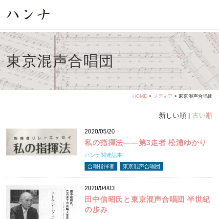
東京混声合唱団
HOME
>
メディア
> 東京混声合唱団
新しい順 |
古い順
2020/05/20
私の指揮法――第3走者 松浦ゆかり
ハンナ関連記事
合唱指揮者
東京混声合唱団
2020/04/03
田中信昭氏と東京混声合唱団 半世紀
の歩み